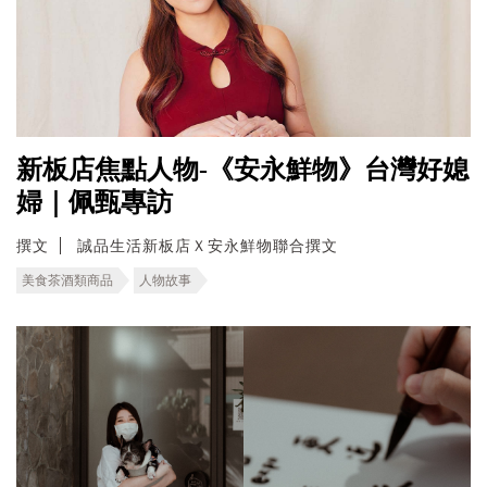
新板店焦點人物-《安永鮮物》台灣好媳
婦｜佩甄專訪
撰文
誠品生活新板店Ｘ安永鮮物聯合撰文
美食茶酒類商品
人物故事