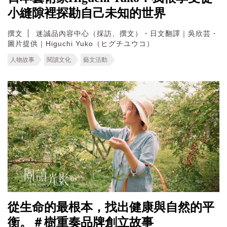
小縫隙裡探勘自己未知的世界
撰文
迷誠品內容中心（採訪、撰文）・日文翻譯｜吳欣芸・
圖片提供｜Higuchi Yuko（ヒグチユウコ）
人物故事
閱讀文化
藝文活動
從生命的最根本，找出健康與自然的平
衡。＃樹重奏品牌創立故事