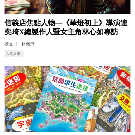
信義店焦點人物—《華燈初上》導演連
奕琦X總製作人暨女主角林心如專訪
撰文
林佩玗
人物故事