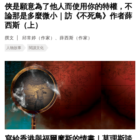
俠是願意為了他人而使用你的特權，不
論那是多麼微小｜訪《不死鳥》作者薛
西斯（上）
撰文
邱常婷（作家）、薛西斯（作家）
人物故事
閱讀文化
寫給香港與福爾摩斯的情書｜莫理斯談