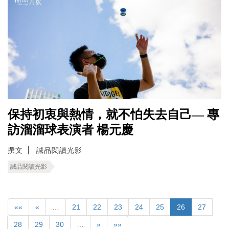
保持初衷與熱情，就不怕失去自己— 專
訪溜溜球表演者 楊元慶
撰文
誠品閱讀光影
誠品閱讀光影
««
«
…
21
22
23
24
25
26
27
28
29
30
…
»
»»