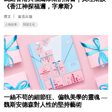
《香江神探福邇，字摩斯》
撰文
遠流出版
人物故事
閱讀文化
一絲不苟的細節狂、偏執美學的靈魂 —
魏斯安德森對人性的堅持藝術