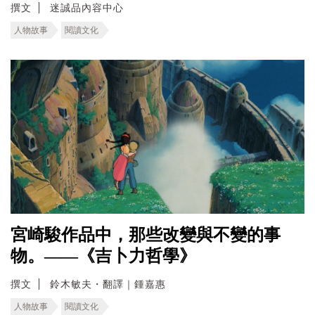
撰文
迷誠品內容中心
人物故事
閱讀文化
宮崎駿作品中，那些改變與不變的事
物。——《吉卜力哲學》
撰文
鈴木敏夫・翻譯｜鍾嘉惠
人物故事
閱讀文化