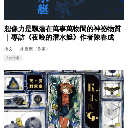
想像力是飄蕩在萬事萬物間的神祕物質
｜專訪《夜晚的潛水艇》作者陳春成
撰文
朱嘉漢（作家）
人物故事