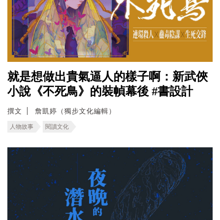
就是想做出貴氣逼人的樣子啊：新武俠
小說《不死鳥》的裝幀幕後 #書設計
撰文
詹凱婷（獨步文化編輯）
人物故事
閱讀文化