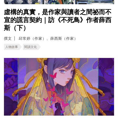
虛構的真實，是作家與讀者之間祕而不
宣的謊言契約｜訪《不死鳥》作者薛西
斯（下）
撰文
邱常婷（作家）、薛西斯（作家）
人物故事
閱讀文化