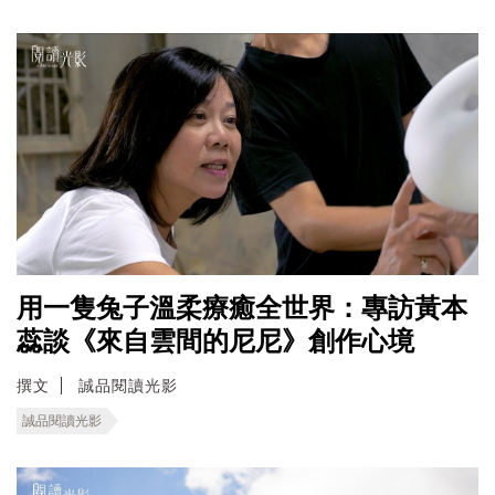
用一隻兔子溫柔療癒全世界：專訪黃本
蕊談《來自雲間的尼尼》創作心境
撰文
誠品閱讀光影
誠品閱讀光影