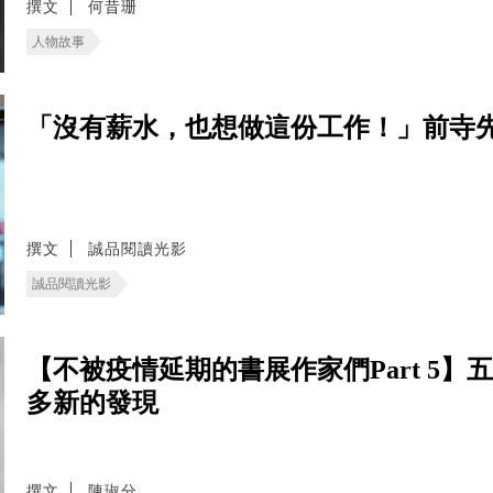
撰文
何昔珊
人物故事
「沒有薪水，也想做這份工作！」前寺先
撰文
誠品閱讀光影
誠品閱讀光影
【不被疫情延期的書展作家們Part 5
多新的發現
撰文
陳琡分