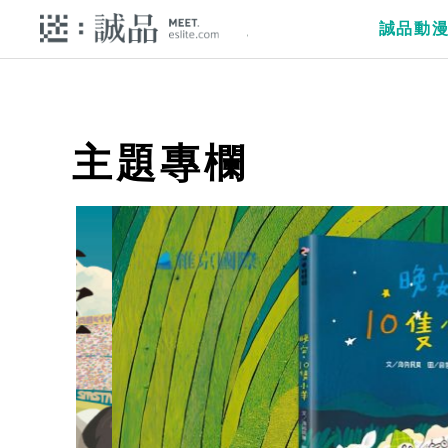
誠品動
主題專欄