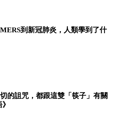
從MERS到新冠肺炎，人類學到了什
】一切的詛咒，都跟這雙「筷子」有關
語》