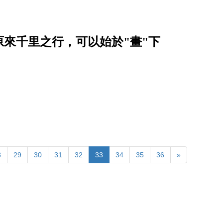
原來千里之行，可以始於"畫"下
8
29
30
31
32
33
34
35
36
»