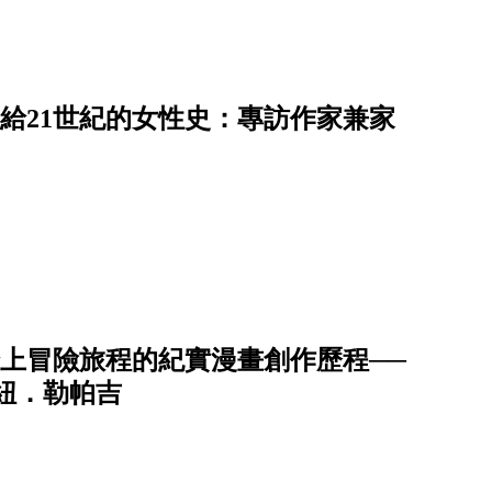
寫給21世紀的女性史：專訪作家兼家
】踏上冒險旅程的紀實漫畫創作歷程──
曼紐．勒帕吉