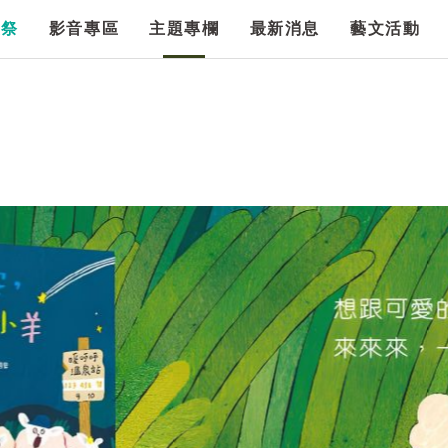
漫祭
影音專區
主題專欄
最新消息
藝文活動