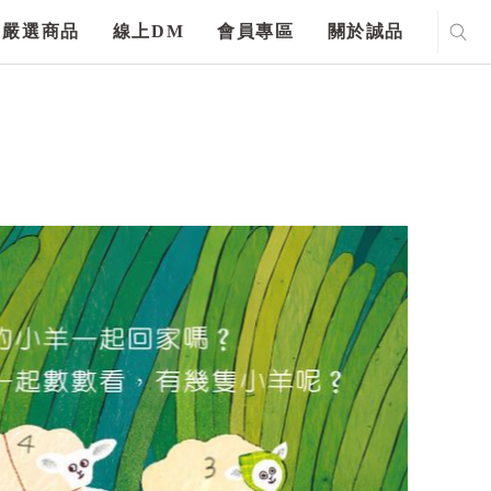
嚴選商品
線上DM
會員專區
關於誠品