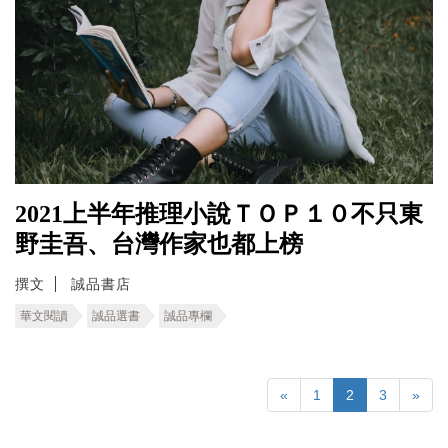
2021上半年推理小說ＴＯＰ１０不只東
野圭吾、台灣作家也都上榜
撰文
誠品書店
華文閱讀
誠品選書
誠品專欄
«
1
2
3
»