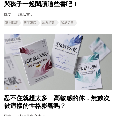
與孩子一起閱讀這些書吧！
撰文
誠品書店
華文閱讀
親子家庭
誠品選書
誠品兒童
忍不住就想太多—高敏感的你，無數次
被這樣的性格影響嗎？