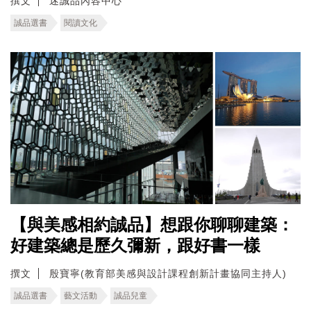
撰文
迷誠品內容中心
誠品選書
閱讀文化
【與美感相約誠品】想跟你聊聊建築：
好建築總是歷久彌新，跟好書一樣
撰文
殷寶寧(教育部美感與設計課程創新計畫協同主持人)
誠品選書
藝文活動
誠品兒童