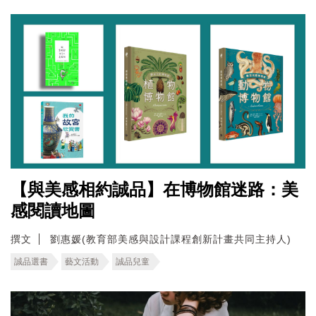
【與美感相約誠品】在博物館迷路：美
感閱讀地圖
撰文
劉惠媛(教育部美感與設計課程創新計畫共同主持人)
誠品選書
藝文活動
誠品兒童