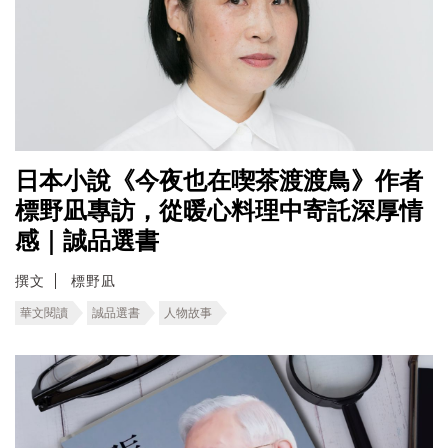
日本小說《今夜也在喫茶渡渡鳥》作者
標野凪專訪，從暖心料理中寄託深厚情
感｜誠品選書
撰文
標野凪
華文閱讀
誠品選書
人物故事