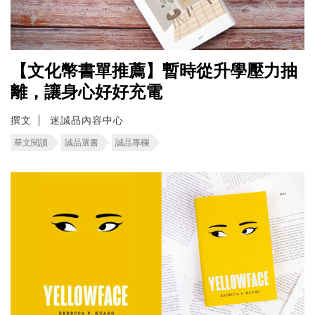
【文化幣書單推薦】暫時從升學壓力抽
離，讓身心好好充電
撰文
迷誠品內容中心
華文閱讀
誠品選書
誠品專欄