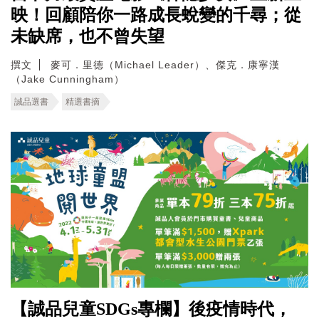
映！回顧陪你一路成長蛻變的千尋；從
未缺席，也不曾失望
撰文
麥可．里德（Michael Leader）、傑克．康寧漢
（Jake Cunningham）
誠品選書
精選書摘
【誠品兒童SDGs專欄】後疫情時代，