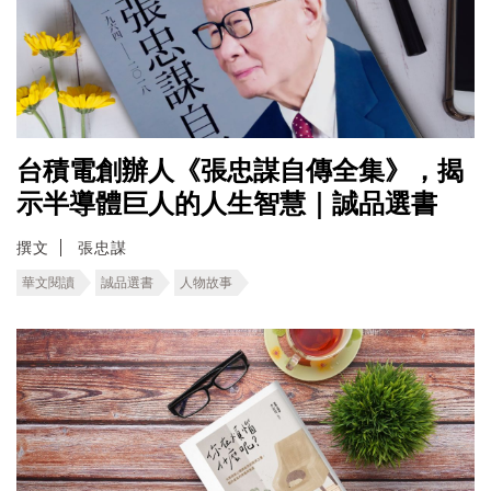
台積電創辦人《張忠謀自傳全集》，揭
示半導體巨人的人生智慧｜誠品選書
撰文
張忠謀
華文閱讀
誠品選書
人物故事