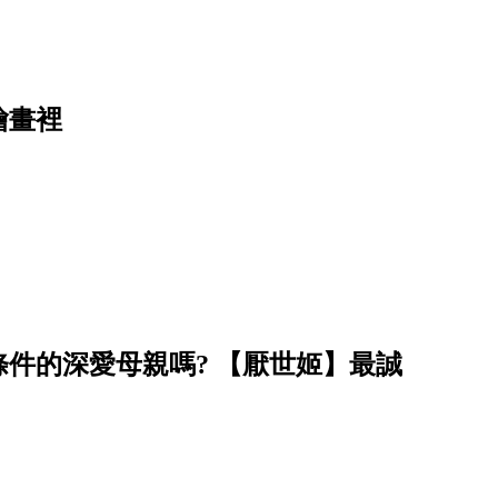
繪畫裡
件的深愛母親嗎? 【厭世姬】最誠