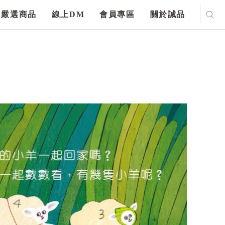
嚴選商品
線上DM
會員專區
關於誠品