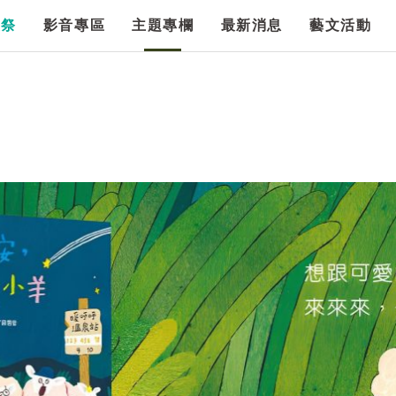
漫祭
影音專區
主題專欄
最新消息
藝文活動