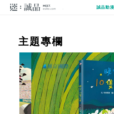
誠品動
主題專欄