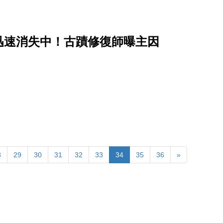
迅速消失中！古蹟修復師曝主因
8
29
30
31
32
33
34
35
36
»