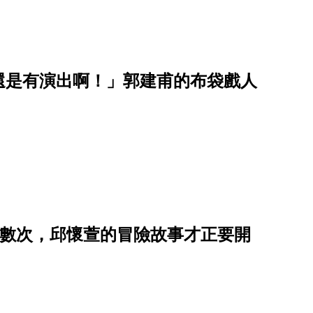
還是有演出啊！」郭建甫的布袋戲人
了無數次，邱懷萱的冒險故事才正要開