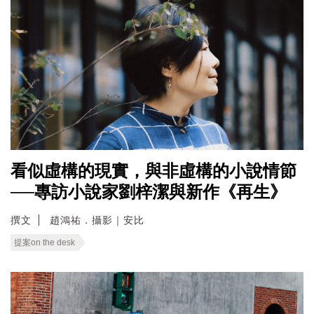
看似虛構的現實，與非虛構的小說情節
──專訪小說家劉梓潔與新作《再生》
撰文
趙鴻祐．攝影｜安比
提案on the desk