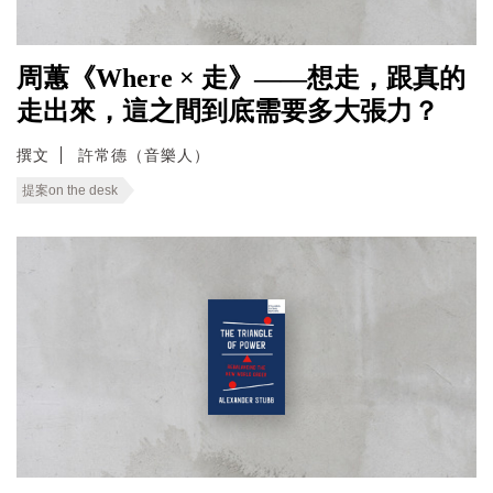
周蕙《Where × 走》——想走，跟真的
走出來，這之間到底需要多大張力？
撰文
許常德（音樂人）
提案on the desk