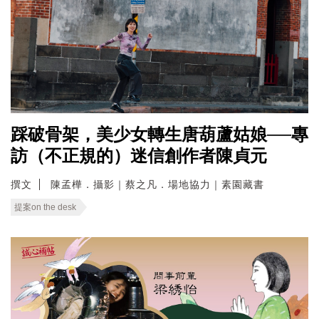
踩破骨架，美少女轉生唐葫蘆姑娘──專
訪（不正規的）迷信創作者陳貞元
撰文
陳孟樺．攝影｜蔡之凡．場地協力｜素園藏書
提案on the desk