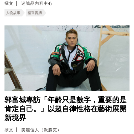
撰文
迷誠品內容中心
人物故事
精選書摘
郭富城專訪「年齡只是數字，重要的是
肯定自己。」以超自律性格在藝術展開
新境界
撰文
美麗佳人（派脆克）