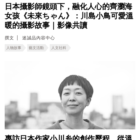
日本攝影師鏡頭下，融化人心的齊瀏海
女孩《未來ちゃん》：川島小鳥可愛溫
暖的攝影故事｜影像共讀
撰文
迷誠品內容中心
人物故事
藝文活動
人文社科
專訪日本作家小川糸的創作歷程，從溫