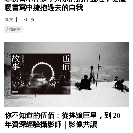
暖書寫中擁抱過去的自我
撰文
小川糸
人物故事
你不知道的伍佰：從搖滾巨星，到 20
年資深經驗攝影師｜影像共讀