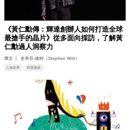
《黃仁勳傳：輝達創辦人如何打造全球
最搶手的晶片》從多面向採訪，了解黃
仁勳過人洞察力
撰文
史帝芬‧維特（Stephen Witt）
人物故事
精選書摘