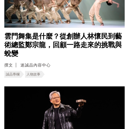
雲門舞集是什麼？從創辦人林懷民到藝
術總監鄭宗龍，回顧一路走來的挑戰與
蛻變
撰文
迷誠品內容中心
誠品專欄
人物故事