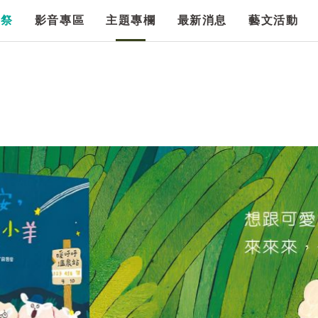
漫祭
影音專區
主題專欄
最新消息
藝文活動