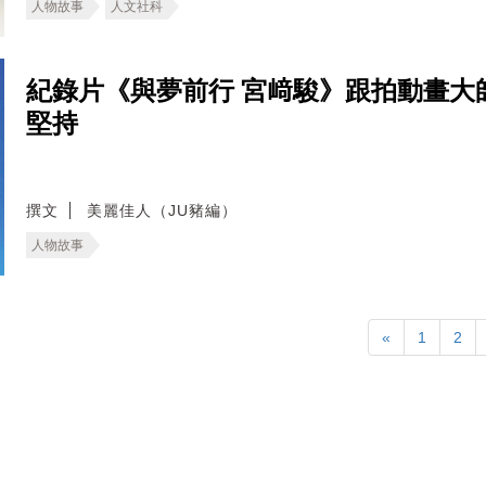
人物故事
人文社科
紀錄片《與夢前行 宮﨑駿》跟拍動畫大
堅持
撰文
美麗佳人（JU豬編）
人物故事
«
1
2