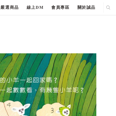
嚴選商品
線上DM
會員專區
關於誠品