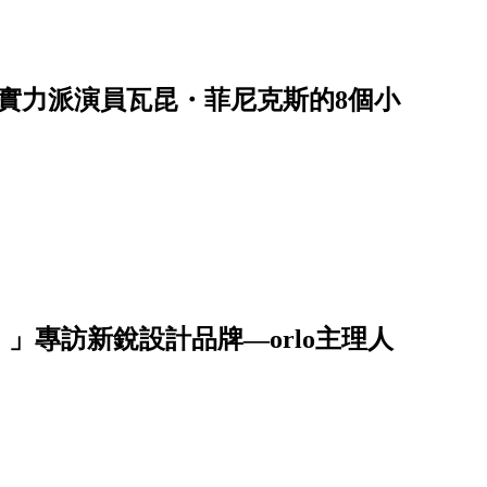
就實力派演員瓦昆・菲尼克斯的8個小
」專訪新銳設計品牌—orlo主理人