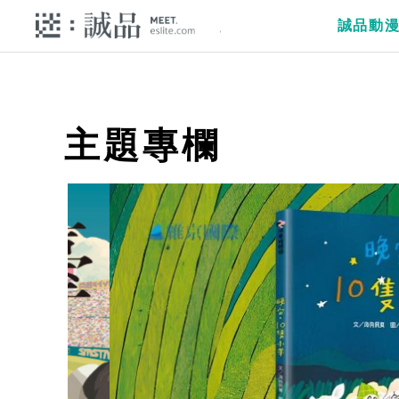
誠品動
主題專欄