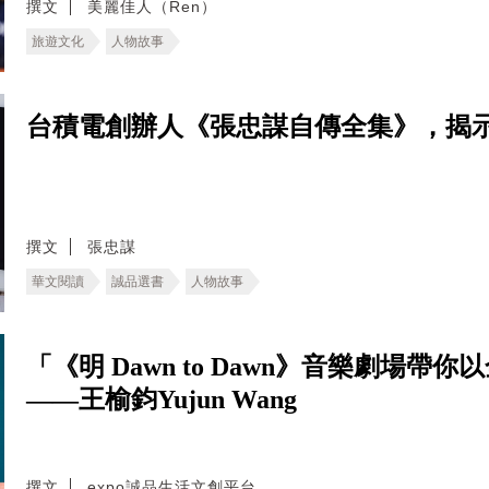
撰文
美麗佳人（Ren）
旅遊文化
人物故事
台積電創辦人《張忠謀自傳全集》，揭
撰文
張忠謀
華文閱讀
誠品選書
人物故事
「《明 Dawn to Dawn》音樂劇場
——王榆鈞Yujun Wang
撰文
expo誠品生活文創平台