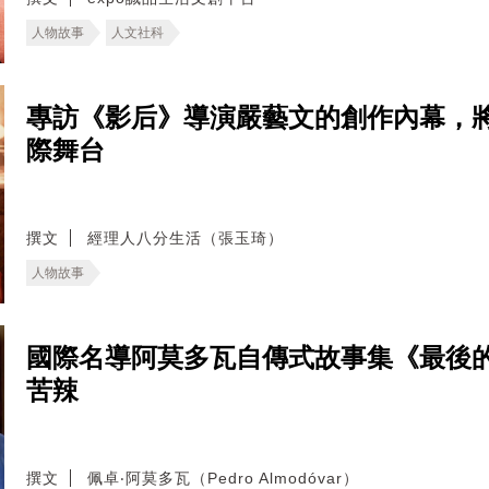
人物故事
人文社科
專訪《影后》導演嚴藝文的創作內幕，
際舞台
撰文
經理人八分生活（張玉琦）
人物故事
國際名導阿莫多瓦自傳式故事集《最後
苦辣
撰文
佩卓‧阿莫多瓦（Pedro Almodóvar）