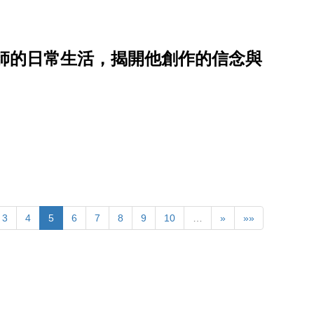
師的日常生活，揭開他創作的信念與
3
4
5
6
7
8
9
10
…
»
»»