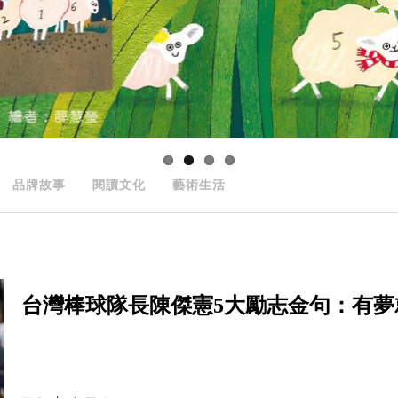
品牌故事
閱讀文化
藝術生活
台灣棒球隊長陳傑憲5大勵志金句：有