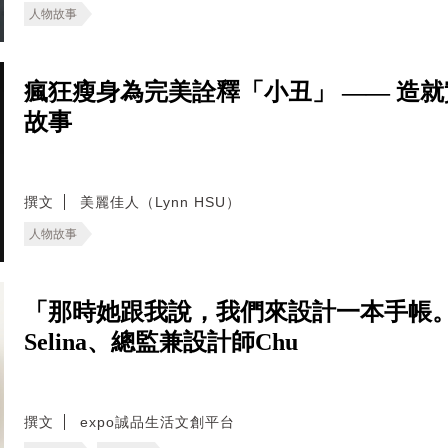
人物故事
瘋狂瘦身為完美詮釋「小丑」 —— 造
故事
撰文
美麗佳人（Lynn HSU）
人物故事
「那時她跟我說，我們來設計一本手帳。
Selina、總監兼設計師Chu
撰文
expo誠品生活文創平台