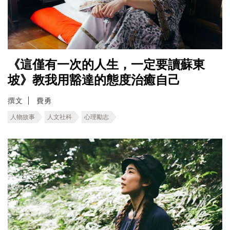
《這僅有一次的人生，一定要讀蘇東
坡》教我用豁達的態度治癒自己
撰文
費勇
人物故事
人文社科
心理勵志