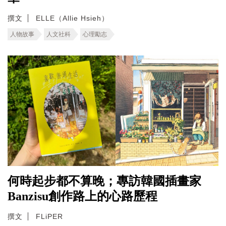
撰文
ELLE（Allie Hsieh）
人物故事
人文社科
心理勵志
何時起步都不算晚；專訪韓國插畫家
Banzisu創作路上的心路歷程
撰文
FLiPER