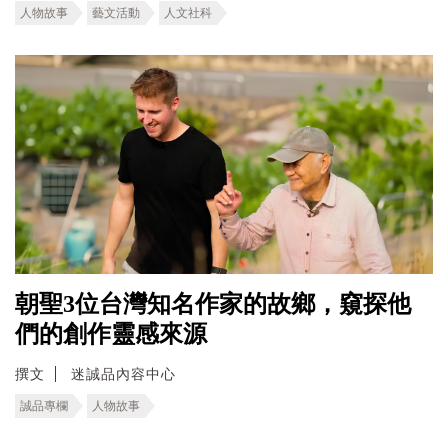
人物故事
藝文活動
人文社科
朝聖3位台灣知名作家的故鄉，窺探他
們的創作靈感來源
撰文
迷誠品內容中心
誠品專欄
人物故事