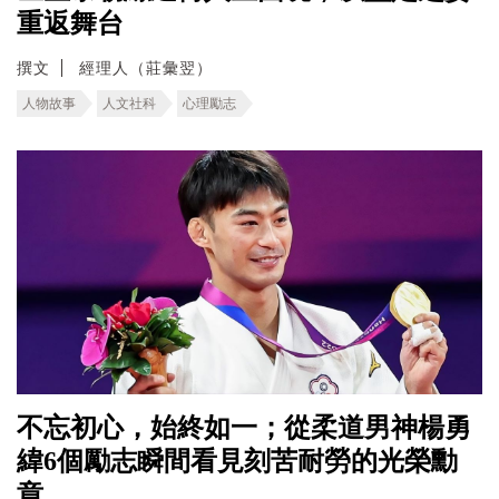
重返舞台
撰文
經理人（莊彙翌）
人物故事
人文社科
心理勵志
不忘初心，始終如一；從柔道男神楊勇
緯6個勵志瞬間看見刻苦耐勞的光榮勳
章