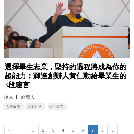
選擇畢生志業，堅持的過程將成為你的
超能力；輝達創辦人黃仁勳給畢業生的
3段建言
撰文
經理人
人物故事
人文社科
心理勵志
««
«
…
2
3
4
5
6
7
8
9