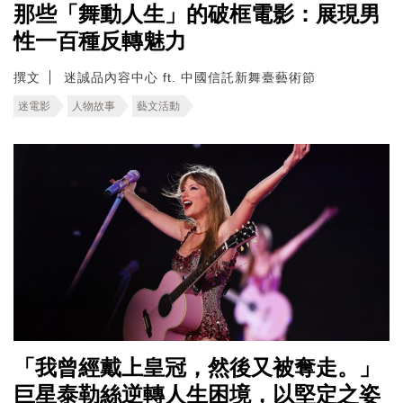
那些「舞動人生」的破框電影：展現男
性一百種反轉魅力
撰文
迷誠品內容中心 ft. 中國信託新舞臺藝術節
迷電影
人物故事
藝文活動
「我曾經戴上皇冠，然後又被奪走。」
巨星泰勒絲逆轉人生困境，以堅定之姿