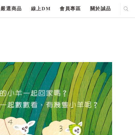
嚴選商品
線上DM
會員專區
關於誠品