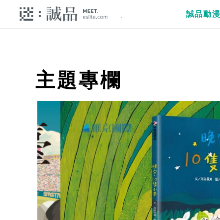
誠品動
主題專欄