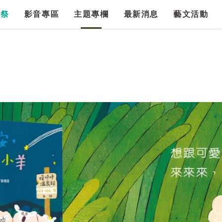
漫祭
影音專區
主題專欄
最新消息
藝文活動