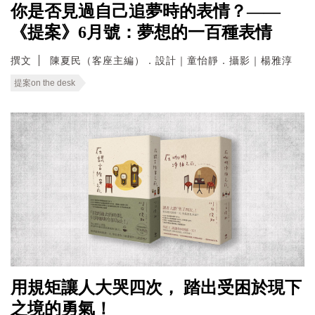
你是否見過自己追夢時的表情？——
《提案》6月號：夢想的一百種表情
撰文
陳夏民（客座主編）．設計｜童怡靜．攝影｜楊雅淳
提案on the desk
用規矩讓人大哭四次， 踏出受困於現下
之境的勇氣！