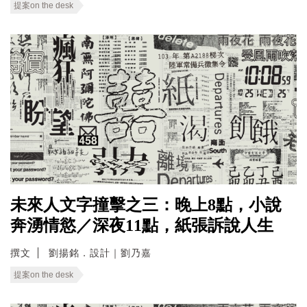
提案on the desk
未來人文字撞擊之三：晚上8點，小說
奔湧情慾／深夜11點，紙張訴說人生
撰文
劉揚銘．設計｜劉乃嘉
提案on the desk