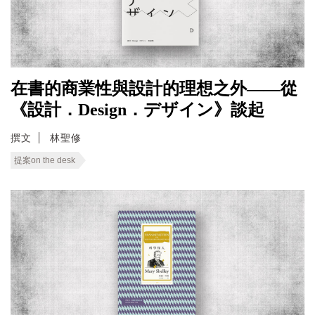
在書的商業性與設計的理想之外——從
《設計．Design．デザイン》談起
撰文
林聖修
提案on the desk