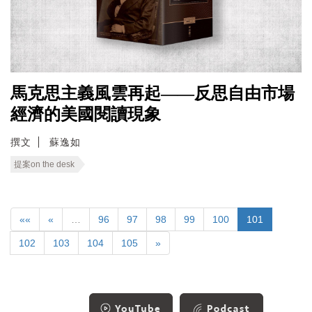
馬克思主義風雲再起——反思自由市場
經濟的美國閱讀現象
撰文
蘇逸如
提案on the desk
««
«
…
96
97
98
99
100
101
102
103
104
105
»