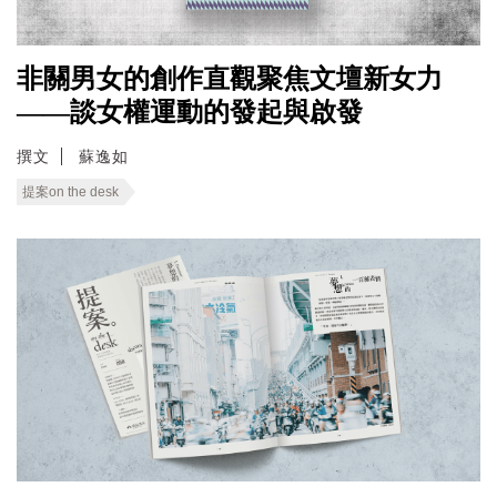
非關男女的創作直觀聚焦文壇新女力
——談女權運動的發起與啟發
撰文
蘇逸如
提案on the desk