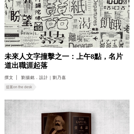
未來人文字撞擊之一：上午8點，名片
道出職涯起落
撰文
劉揚銘．設計｜劉乃嘉
提案on the desk