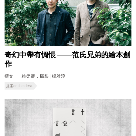
奇幻中帶有惆悵 ——范氏兄弟的繪本創
作
撰文
賴柔蒨．攝影│楊雅淳
提案on the desk