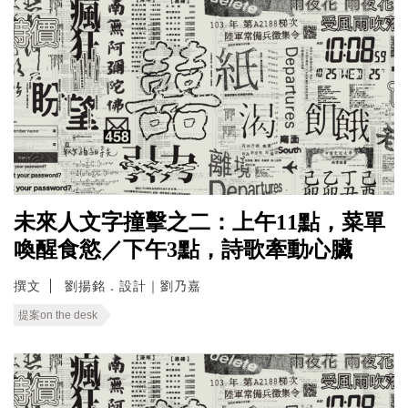
未來人文字撞擊之二：上午11點，菜單
喚醒食慾／下午3點，詩歌牽動心臟
撰文
劉揚銘．設計｜劉乃嘉
提案on the desk