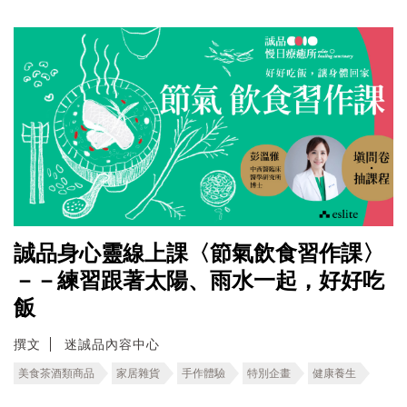
誠品身心靈線上課〈節氣飲食習作課〉
－－練習跟著太陽、雨水一起，好好吃
飯
撰文
迷誠品內容中心
美食茶酒類商品
家居雜貨
手作體驗
特別企畫
健康養生