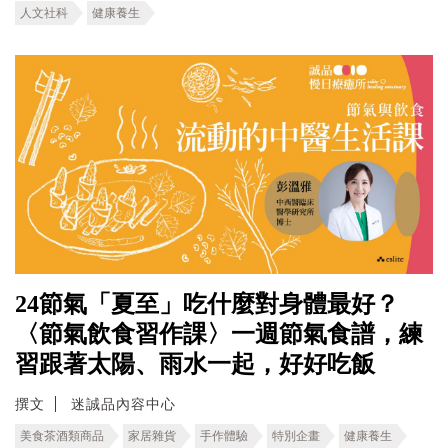
人文社科
健康養生
24節氣「夏至」吃什麼對身體最好？
〈節氣飲食習作課〉一週節氣食譜，練
習跟著太陽、雨水一起，好好吃飯
撰文
迷誠品內容中心
美食茶酒類商品
家居雜貨
手作體驗
特別企畫
健康養生