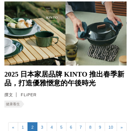
2025 日本家居品牌 KINTO 推出春季新
品，打造優雅愜意的午後時光
撰文
FLiPER
健康養生
«
1
2
3
4
5
6
7
8
9
10
»