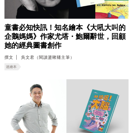
童書必知快訊！知名繪本《大吼大叫的
企鵝媽媽》作家尤塔・鮑爾辭世，回顧
她的經典圖書創作
撰文
吳文君（閱讀盪鞦韆主筆）
迷繪本