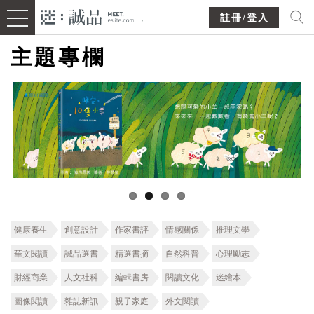
註冊/登入
主題專欄
健康養生
創意設計
作家書評
情感關係
推理文學
華文閱讀
誠品選書
精選書摘
自然科普
心理勵志
財經商業
人文社科
編輯書房
閱讀文化
迷繪本
圖像閱讀
雜誌新訊
親子家庭
外文閱讀