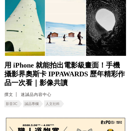
用 iPhone 就能拍出電影級畫面！手機
攝影界奧斯卡 IPPAWARDS 歷年精彩作
品一次看｜影像共讀
撰文
迷誠品內容中心
影音3C
誠品專欄
人文社科