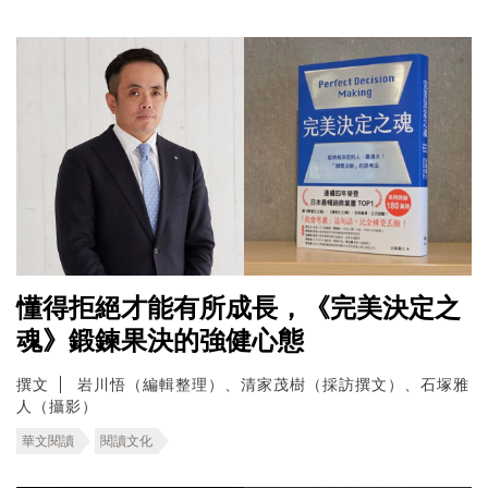
懂得拒絕才能有所成長，《完美決定之
魂》鍛鍊果決的強健心態
撰文
岩川悟（編輯整理）、清家茂樹（採訪撰文）、石塚雅
人（攝影）
華文閱讀
閱讀文化