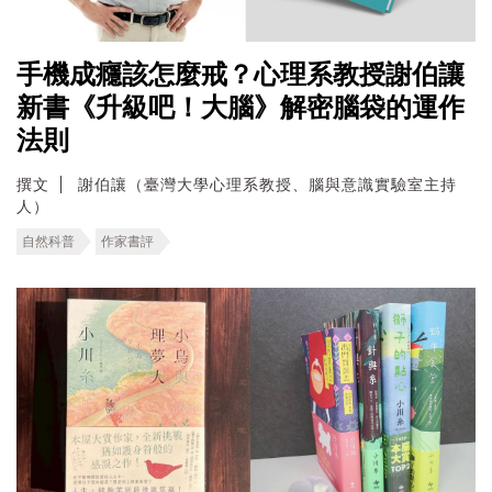
手機成癮該怎麼戒？心理系教授謝伯讓
新書《升級吧！大腦》解密腦袋的運作
法則
撰文
謝伯讓（臺灣大學心理系教授、腦與意識實驗室主持
人）
自然科普
作家書評