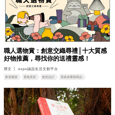
職人選物賞：創意交織尋禮║十大質感
好物推薦，尋找你的送禮靈感！
撰文
expo誠品生活文創平台
家居雜貨
香氛美容
創意設計
美妝保養類商品