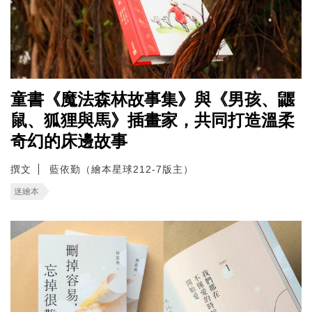
童書《魔法森林故事集》與《男孩、鼴
鼠、狐狸與馬》插畫家，共同打造溫柔
奇幻的床邊故事
撰文
藍依勤（繪本星球212-7版主）
迷繪本