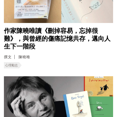
作家陳曉唯讀《刪掉容易，忘掉很
難》，與曾經的傷痛記憶共存，邁向人
生下一階段
撰文
陳曉唯
心理勵志