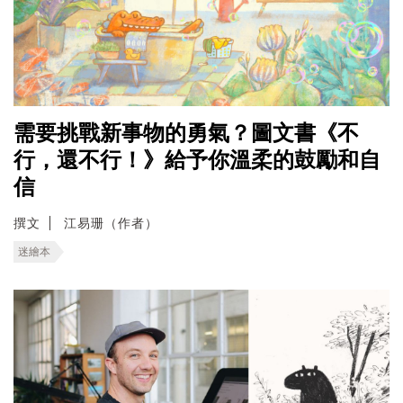
需要挑戰新事物的勇氣？圖文書《不
行，還不行！》給予你溫柔的鼓勵和自
信
撰文
江易珊（作者）
迷繪本