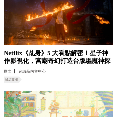
Netflix《乩身》5 大看點解密！星子神
作影視化，宮廟奇幻打造台版驅魔神探
撰文
迷誠品內容中心
誠品專欄