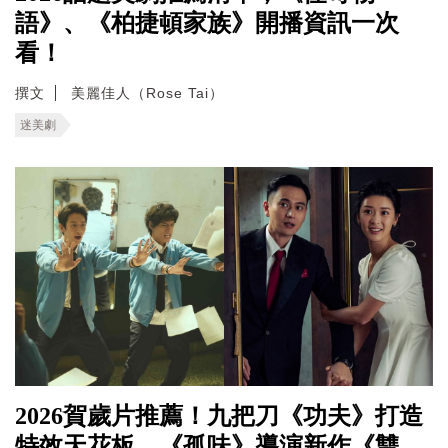
語》、《柏捷頓家族》開播資訊一次
看！
撰文
美麗佳人（Rose Tai）
迷美劇
2026賀歲片推薦！九把刀《功夫》打造
特效天花板，《孤味》導演新作《雙