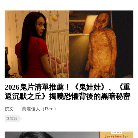
2026鬼片清單推薦！《鬼娃娃》、《重
返沉默之丘》揭曉恐懼背後的黑暗秘密
撰文
美麗佳人（Ren）
迷電影