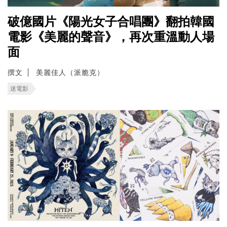
破億國片《陽光女子合唱團》翻拍韓國
電影《美麗的聲音》，再次重溫動人場
面
撰文
美麗佳人（派脆克）
迷電影