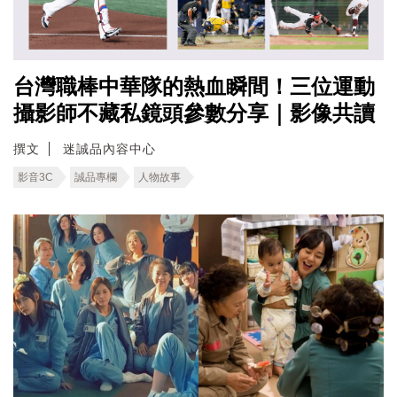
台灣職棒中華隊的熱血瞬間！三位運動
攝影師不藏私鏡頭參數分享｜影像共讀
撰文
迷誠品內容中心
影音3C
誠品專欄
人物故事