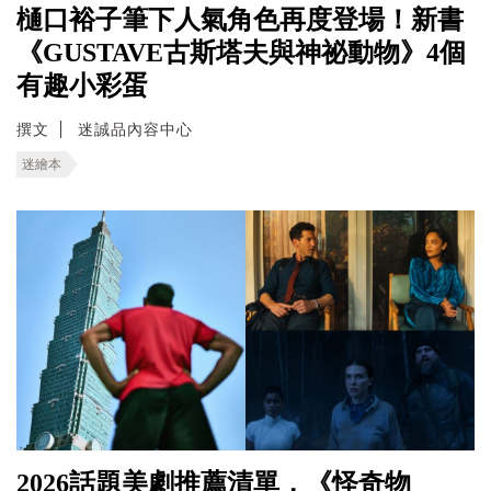
樋口裕子筆下人氣角色再度登場！新書
《GUSTAVE古斯塔夫與神祕動物》4個
有趣小彩蛋
撰文
迷誠品內容中心
迷繪本
2026話題美劇推薦清單，《怪奇物