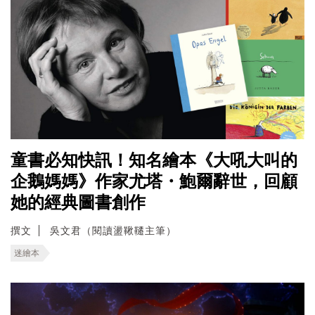
童書必知快訊！知名繪本《大吼大叫的
企鵝媽媽》作家尤塔・鮑爾辭世，回顧
她的經典圖書創作
撰文
吳文君（閱讀盪鞦韆主筆）
迷繪本