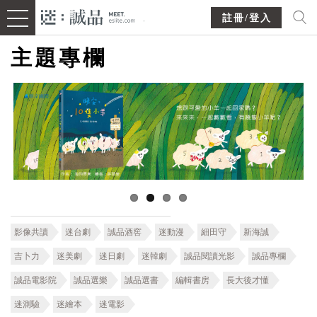
註冊/登入
主題專欄
影像共讀
迷台劇
誠品酒窖
迷動漫
細田守
新海誠
吉卜力
迷美劇
迷日劇
迷韓劇
誠品閱讀光影
誠品專欄
誠品電影院
誠品選樂
誠品選書
編輯書房
長大後才懂
迷測驗
迷繪本
迷電影