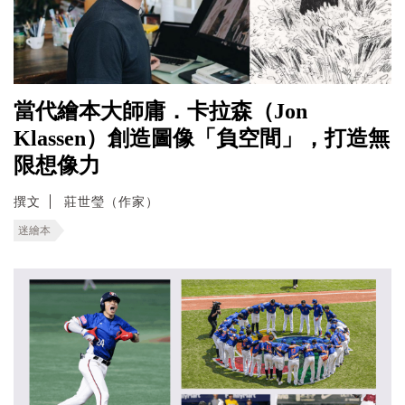
當代繪本大師庸．卡拉森（Jon
Klassen）創造圖像「負空間」，打造無
限想像力
撰文
莊世瑩（作家）
迷繪本