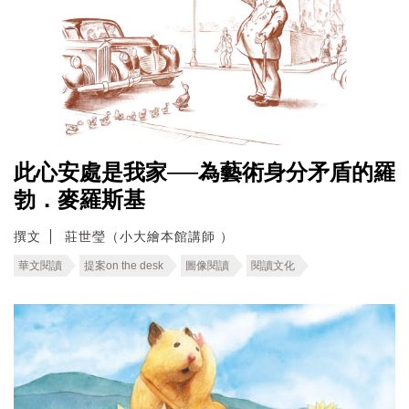
此心安處是我家──為藝術身分矛盾的羅
勃．麥羅斯基
撰文
莊世瑩（小大繪本館講師 ）
華文閱讀
提案on the desk
圖像閱讀
閱讀文化