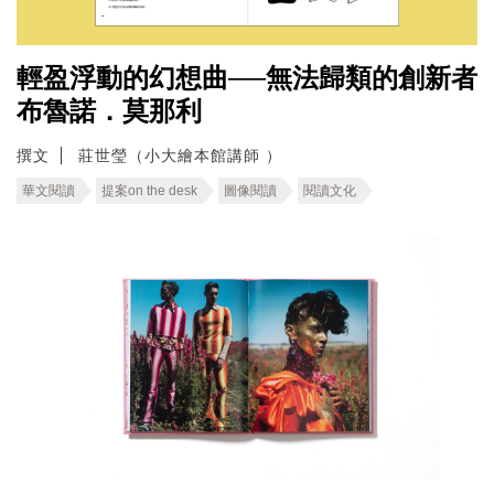
輕盈浮動的幻想曲──無法歸類的創新者
布魯諾．莫那利
撰文
莊世瑩（小大繪本館講師 ）
華文閱讀
提案on the desk
圖像閱讀
閱讀文化