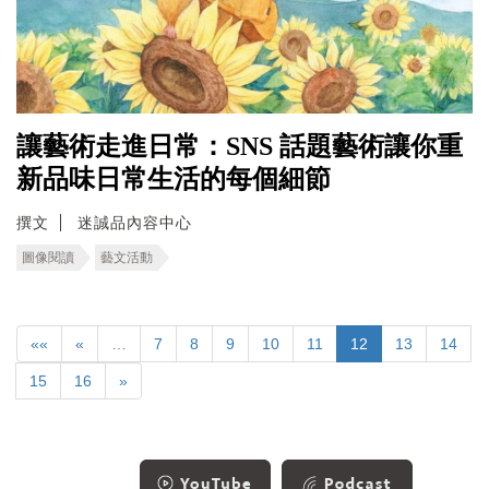
讓藝術走進日常：SNS 話題藝術讓你重
新品味日常生活的每個細節
撰文
迷誠品內容中心
圖像閱讀
藝文活動
««
«
…
7
8
9
10
11
12
13
14
15
16
»