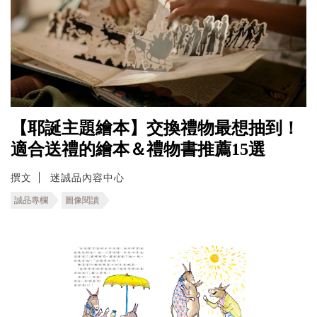
【耶誕主題繪本】交換禮物最想抽到！
適合送禮的繪本＆禮物書推薦15選
撰文
迷誠品內容中心
誠品專欄
圖像閱讀