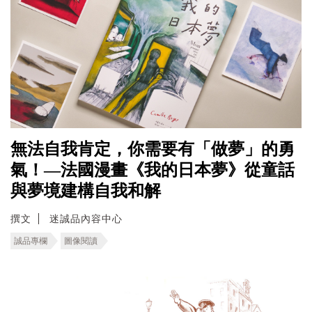
無法自我肯定，你需要有「做夢」的勇
氣！—法國漫畫《我的日本夢》從童話
與夢境建構自我和解
撰文
迷誠品內容中心
誠品專欄
圖像閱讀