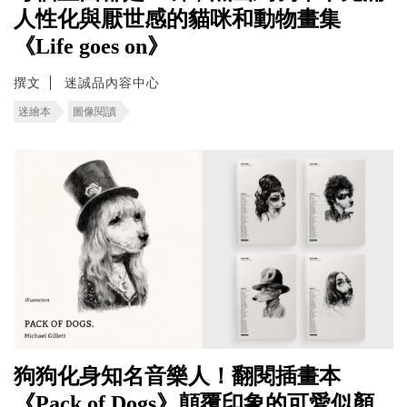
人性化與厭世感的貓咪和動物畫集
《Life goes on》
撰文
迷誠品內容中心
迷繪本
圖像閱讀
狗狗化身知名音樂人！翻閱插畫本
《Pack of Dogs》顛覆印象的可愛似顏