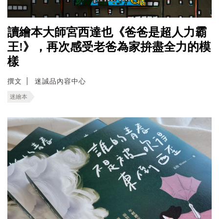
讀繪本大師宮西達也《爸爸是超人力霸
王!》，再次感受老爸為家拚盡全力的模
樣
撰文
迷誠品內容中心
迷繪本