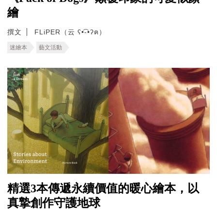
繪
撰文
FLiPER（云 ʕ•͡-•ʔฅ）
迷繪本
藝文活動
精選3本傳遞永續價值的暖心繪本，以
真摯創作守護地球