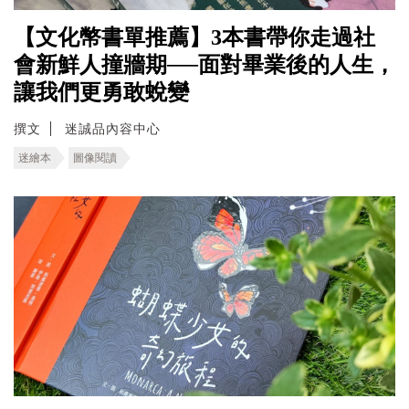
【文化幣書單推薦】3本書帶你走過社
會新鮮人撞牆期──面對畢業後的人生，
讓我們更勇敢蛻變
撰文
迷誠品內容中心
迷繪本
圖像閱讀