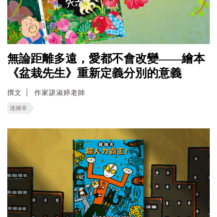
無論距離多遠，愛都不會改變——繪本
《盆栽先生》重新定義分別的意義
撰文
作家諶淑婷老師
迷繪本