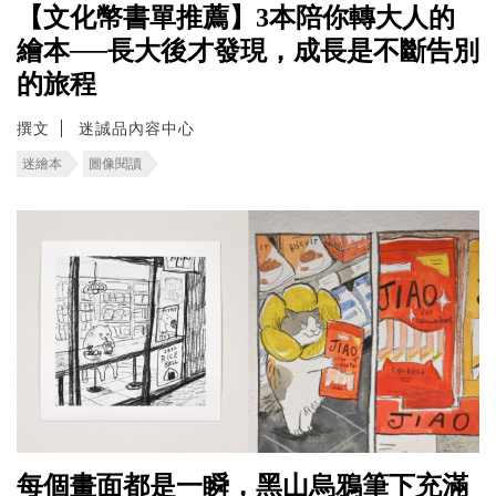
【文化幣書單推薦】3本陪你轉大人的
繪本──長大後才發現，成長是不斷告別
的旅程
撰文
迷誠品內容中心
迷繪本
圖像閱讀
每個畫面都是一瞬，黑山烏鴉筆下充滿