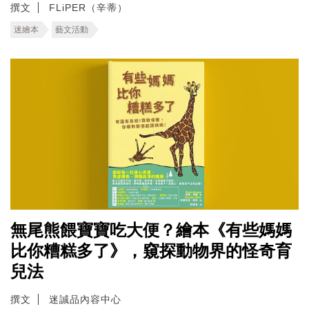
撰文
FLiPER（辛蒂）
迷繪本
藝文活動
無尾熊餵寶寶吃大便？繪本《有些媽媽
比你糟糕多了》，窺探動物界的怪奇育
兒法
撰文
迷誠品內容中心