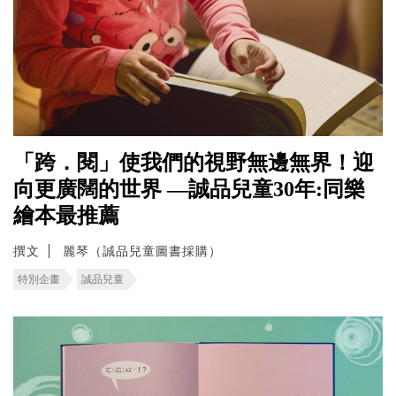
「跨．閱」使我們的視野無邊無界！迎
向更廣闊的世界 —誠品兒童30年:同樂
繪本最推薦
撰文
麗琴（誠品兒童圖書採購）
特別企畫
誠品兒童