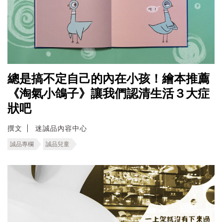
總是搞不定自己的內在小孩！繪本推薦
《淘氣小鴿子》讓我們認清生活３大症
狀吧
撰文
迷誠品內容中心
誠品專欄
誠品兒童