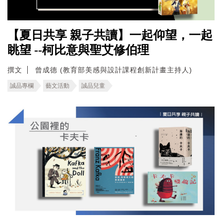
【夏日共享 親子共讀】一起仰望，一起
眺望 --柯比意與聖艾修伯理
撰文
曾成德 (教育部美感與設計課程創新計畫主持人)
誠品專欄
藝文活動
誠品兒童