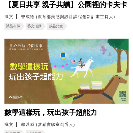
【夏日共享 親子共讀】公園裡的卡夫卡
撰文
曾成德 (教育部美感與設計課程創新計畫主持人)
誠品專欄
藝文活動
誠品兒童
數學這樣玩，玩出孩子超能力
撰文
賴以威 (數感實驗室創辦人)