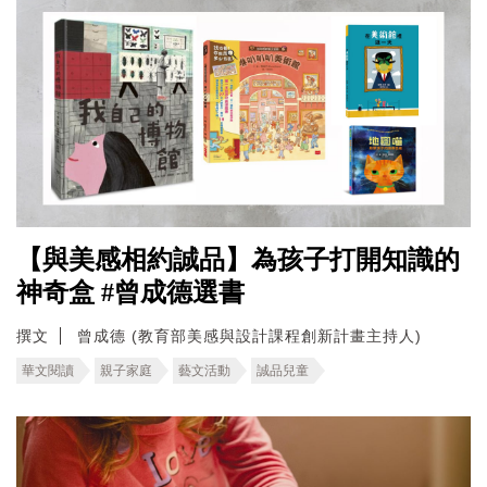
【與美感相約誠品】為孩子打開知識的
神奇盒 #曾成德選書
撰文
曾成德 (教育部美感與設計課程創新計畫主持人)
華文閱讀
親子家庭
藝文活動
誠品兒童