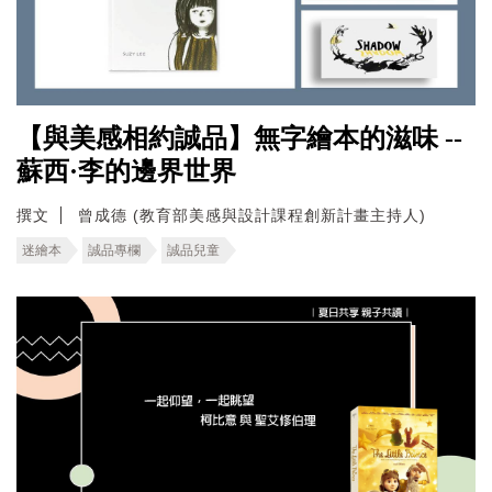
【與美感相約誠品】無字繪本的滋味 --
蘇西·李的邊界世界
撰文
曾成德 (教育部美感與設計課程創新計畫主持人)
迷繪本
誠品專欄
誠品兒童