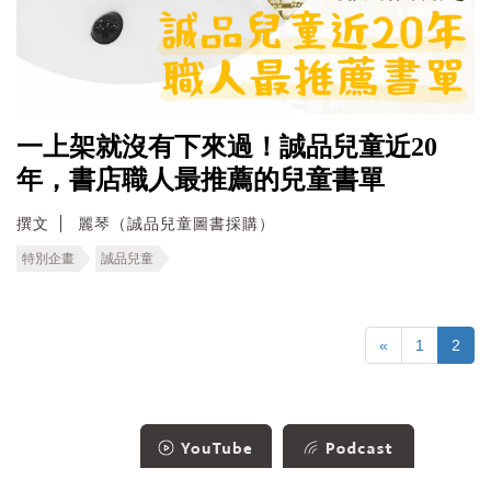
一上架就沒有下來過！誠品兒童近20
年，書店職人最推薦的兒童書單
撰文
麗琴（誠品兒童圖書採購）
特別企畫
誠品兒童
«
1
2