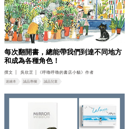
每次翻開書，總能帶我們到達不同地方
和成為各種角色！
撰文
吳欣芷 │《呼嚕呼嚕的書店小貓》作者
迷繪本
誠品專欄
誠品兒童