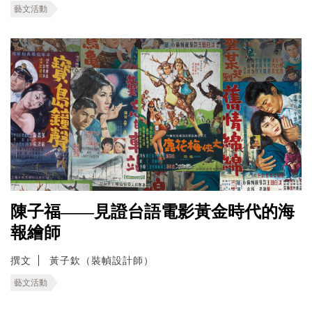
藝文活動
陳子福——見證台語電影黃金時代的海
報繪師
撰文
黃子欽（裝幀設計師）
藝文活動