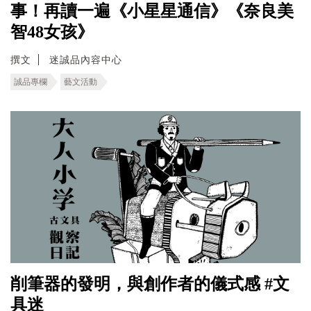
事！再讀一遍《小星星通信》《奈良美
智48女孩》
撰文
迷誠品內容中心
誠品專欄
藝文活動
削筆器的發明，與創作者的儀式感 #文
具迷