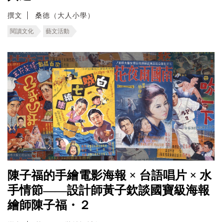
撰文
桑德（大人小學）
閱讀文化
藝文活動
陳子福的手繪電影海報 × 台語唱片 × 水
手情節——設計師黃子欽談國寶級海報
繪師陳子福・２