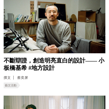
不斷辯證，創造明亮直白的設計—— 小
板橋基希 #地方設計
撰文
蔡奕屏
藝文活動