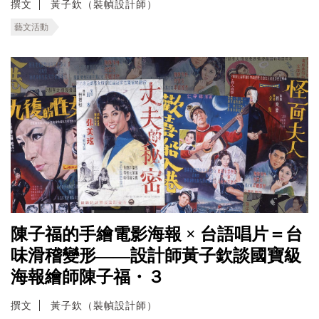
撰文
黃子欽（裝幀設計師）
藝文活動
陳子福的手繪電影海報 × 台語唱片＝台
味滑稽變形——設計師黃子欽談國寶級
海報繪師陳子福・３
撰文
黃子欽（裝幀設計師）