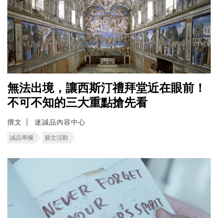
無法出境，讓西斯汀禮拜堂近在眼前！
不可不知的三大重點搶先看
撰文
迷誠品內容中心
誠品專欄
藝文活動