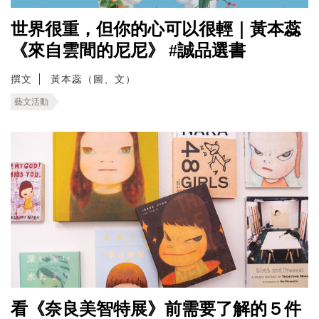
世界很重，但你的心可以很輕｜黃本蕊
《來自雲間的尼尼》 #誠品選書
撰文
黃本蕊（圖、文）
藝文活動
看《奈良美智特展》前需要了解的５件