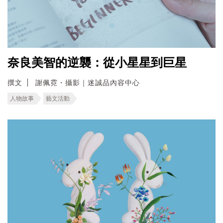
奈良美智的逆襲：從小星星到巨星
撰文
謝佩霓・攝影｜迷誠品內容中心
人物故事
藝文活動