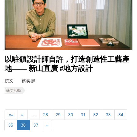
以駐鎮設計師自許，打造創造性工藝產
地—— 新山直廣 #地方設計
撰文
蔡奕屏
藝文活動
««
«
…
28
29
30
31
32
33
34
35
36
37
»