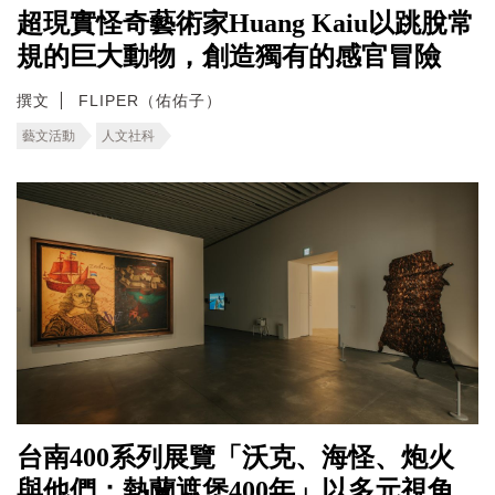
超現實怪奇藝術家Huang Kaiu以跳脫常
規的巨大動物，創造獨有的感官冒險
撰文
FLIPER（佑佑子）
藝文活動
人文社科
台南400系列展覽「沃克、海怪、炮火
與他們：熱蘭遮堡400年」以多元視角