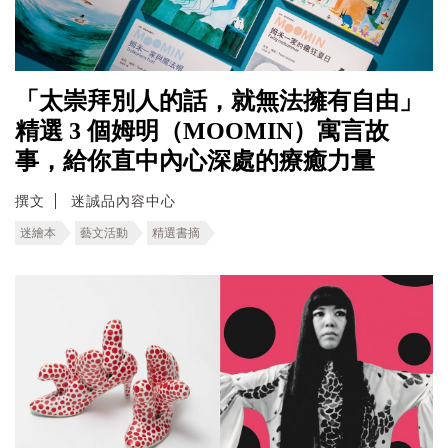
「太崇拜別人的話，就無法擁有自由」
精選 3 個姆明（MOOMIN）寓言故
事，給你直中內心深處的療癒力量
撰文
迷誠品內容中心
迷繪本
藝文活動
精選書摘