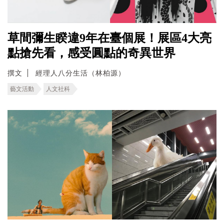
草間彌生睽違9年在臺個展！展區4大亮
點搶先看，感受圓點的奇異世界
撰文
經理人八分生活（林柏源）
藝文活動
人文社科