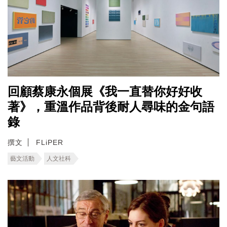
回顧蔡康永個展《我一直替你好好收
著》，重溫作品背後耐人尋味的金句語
錄
撰文
FLiPER
藝文活動
人文社科