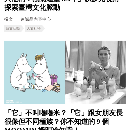
探索臺灣文化脈動
撰文
迷誠品內容中心
藝文活動
人文社科
「它」不叫嚕嚕米？「它」跟女朋友長
很像但不同種族？你不知道的 9 個