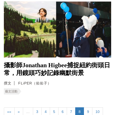
攝影師Jonathan Higbee捕捉紐約街頭日
常，用鏡頭巧妙記錄幽默街景
撰文
FLiPER（佑佑子）
藝文活動
««
«
…
3
4
5
6
7
8
9
10