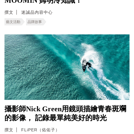
MOOMIN 姆明冷知識！
撰文
迷誠品內容中心
藝文活動
品牌故事
攝影師Nick Green用鏡頭描繪青春斑斕
的影像， 記錄最單純美好的時光
撰文
FLiPER（佑佑子）