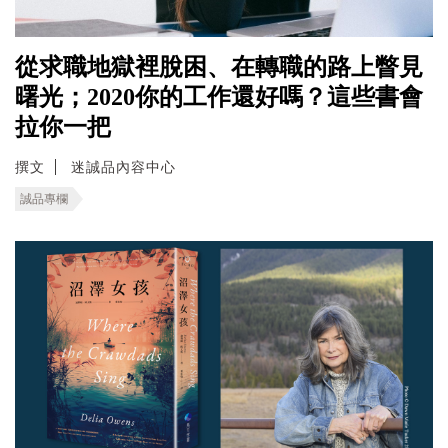
從求職地獄裡脫困、在轉職的路上瞥見
曙光；2020你的工作還好嗎？這些書會
拉你一把
撰文
迷誠品內容中心
誠品專欄