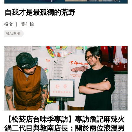
自我才是最孤獨的荒野
撰文
葉佳怡
誠品專欄
【松菸店台味季專訪】專訪詹記麻辣火
鍋二代目與敦南店長：關於兩位浪漫男