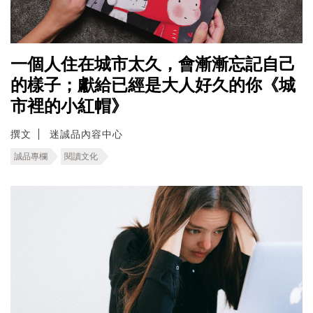
一個人住在城市太久，會漸漸忘記自己
的樣子；獻給已經是大人好久的你《城
市裡的小紅帽》
撰文
迷誠品內容中心
誠品專欄
閱讀文化