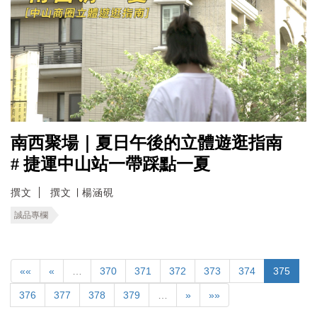
南西聚場｜夏日午後的立體遊逛指南
# 捷運中山站一帶踩點一夏
撰文
撰文 ∣ 楊涵硯
誠品專欄
««
«
…
370
371
372
373
374
375
376
377
378
379
…
»
»»