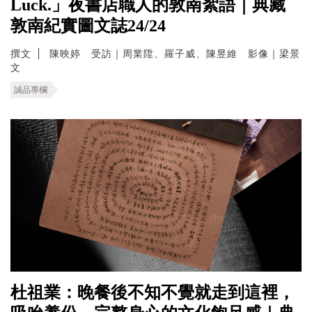
Luck.」夜書店職人的敦南絮語｜典藏
敦南紀實圖文誌24/24
撰文
陳映婷 受訪｜周業陞、羅子威、陳昱維 影像｜梁景
文
誠品專欄
杜祖業：晚餐後不知不覺就走到這裡，