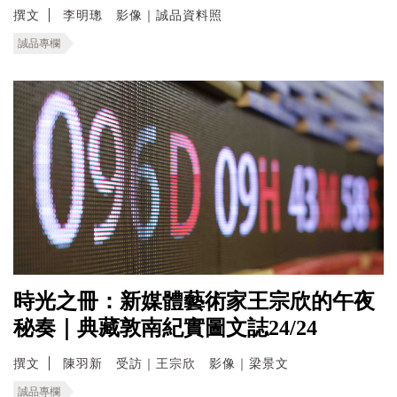
撰文
李明璁 影像｜誠品資料照
誠品專欄
時光之冊：新媒體藝術家王宗欣的午夜
秘奏｜典藏敦南紀實圖文誌24/24
撰文
陳羽新 受訪｜王宗欣 影像｜梁景文
誠品專欄