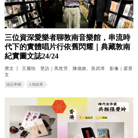
三位資深愛樂者聊敦南音樂館，串流時
代下的實體唱片行依舊閃耀｜典藏敦南
紀實圖文誌24/24
撰文
王麗怡 受訪｜馬世芳、陳德政、吳武璋 影像｜梁景
文
誠品專欄
人物故事