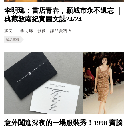
李明璁：書店青春，願城市永不遺忘 ｜
典藏敦南紀實圖文誌24/24
撰文
李明璁 影像｜誠品資料照
誠品專欄
意外闖進深夜的一場服裝秀！1998 竇騰