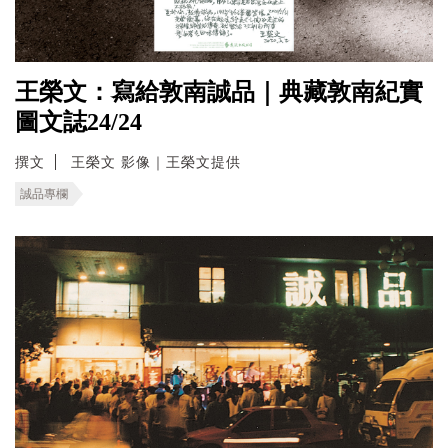
王榮文：寫給敦南誠品｜典藏敦南紀實
圖文誌24/24
撰文
王榮文 影像｜王榮文提供
誠品專欄