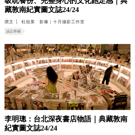
吸吮養份、完整身心的文化飽足感｜典
藏敦南紀實圖文誌24/24
撰文
杜祖業 影像｜十月攝影工作室
誠品專欄
李明璁：台北深夜書店物語｜典藏敦南
紀實圖文誌24/24