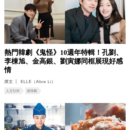
熱門韓劇《鬼怪》10週年特輯！孔劉、
李棟旭、金高銀、劉寅娜同框展現好感
情
撰文
ELLE（Alice Li）
人文社科
迷韓劇