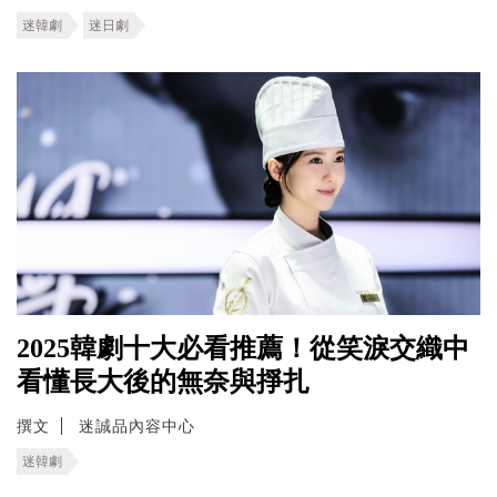
迷韓劇
迷日劇
2025韓劇十大必看推薦！從笑淚交織中
看懂長大後的無奈與掙扎
撰文
迷誠品內容中心
迷韓劇