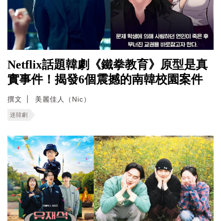
Netflix話題韓劇《鐵拳教育》原型是真
實事件！揭發6個震撼的南韓校園案件
撰文
美麗佳人（Nic）
迷韓劇