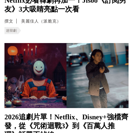
Netflix必看韓劇再加一！Jisoo《訂閱男
友》3大吸睛亮點一次看
撰文
美麗佳人（派脆克）
迷韓劇
2026追劇片單！Netflix、Disney+強檔齊
發，從《咒術迴戰3》到《百萬人推