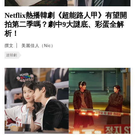
Netflix熱播韓劇《超能路人甲》有望開
拍第二季嗎？劇中9大謎底、彩蛋全解
析！
撰文
美麗佳人（Nic）
迷韓劇