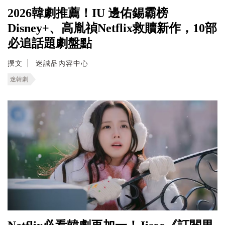
2026韓劇推薦！IU 邊佑錫霸榜
Disney+、高胤禎Netflix救贖新作，10部
必追話題劇盤點
撰文
迷誠品內容中心
迷韓劇