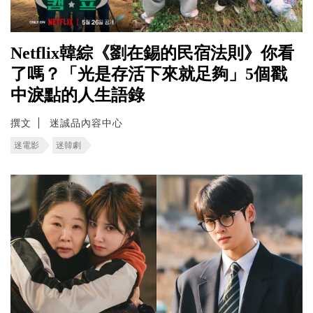
Netflix韓綜《劉在錫的民宿法則》你看
了嗎？「光是存活下來就足夠」5個戳
中淚點的人生語錄
撰文
迷誠品內容中心
迷電影
迷韓劇