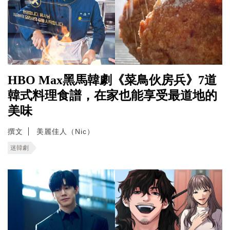
HBO Max黑馬韓劇《菜鳥伙房兵》7道
韓式料理食譜，在家也能享受最道地的
美味
撰文
美麗佳人（Nic）
迷韓劇