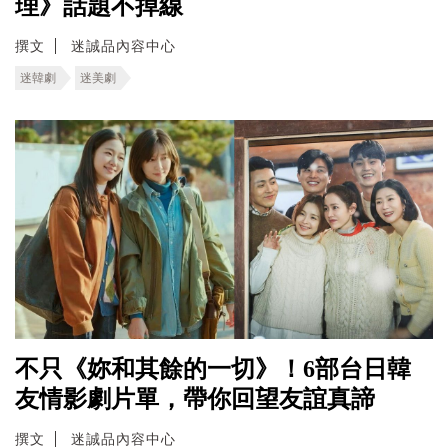
理》話題不掉線
撰文
迷誠品內容中心
迷韓劇
迷美劇
不只《妳和其餘的一切》！6部台日韓
友情影劇片單，帶你回望友誼真諦
撰文
迷誠品內容中心