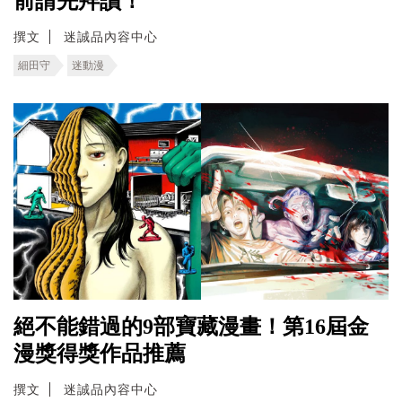
前請先拜讀！
撰文
迷誠品內容中心
細田守
迷動漫
絕不能錯過的9部寶藏漫畫！第16屆金
漫獎得獎作品推薦
撰文
迷誠品內容中心