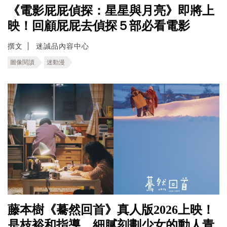
《電影屁屁偵探：星星與月亮》即將上
映！回顧屁屁去偵探５部必看電影
撰文
迷誠品內容中心
圖像閱讀
迷動漫
藤本樹《驀然回首》真人版2026上映！
是枝裕和指導，細膩刻劃少女的動人青