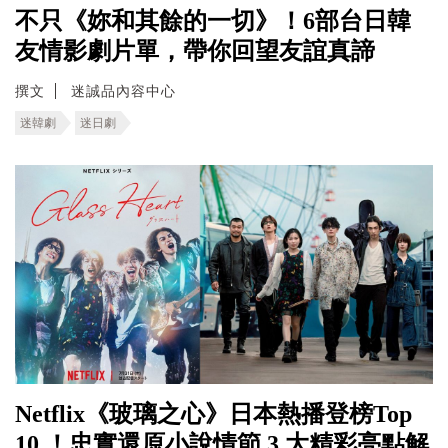
不只《妳和其餘的一切》！6部台日韓
友情影劇片單，帶你回望友誼真諦
撰文
迷誠品內容中心
迷韓劇
迷日劇
Netflix《玻璃之心》日本熱播登榜Top
10 ！忠實還原小說情節 3 大精彩亮點解