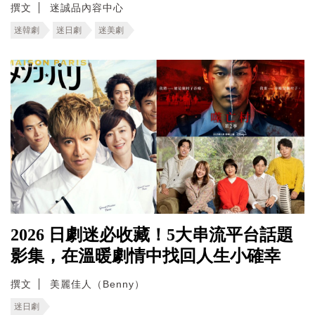
撰文
迷誠品內容中心
迷韓劇
迷日劇
迷美劇
2026 日劇迷必收藏！5大串流平台話題
影集，在溫暖劇情中找回人生小確幸
撰文
美麗佳人（Benny）
迷日劇