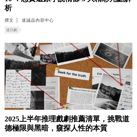
析
撰文
迷誠品內容中心
迷日劇
2025上半年推理戲劇推薦清單，挑戰道
德極限與黑暗，窺探人性的本質