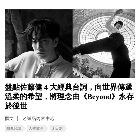
盤點佐藤健 4 大經典台詞，向世界傳遞
溫柔的希望，將理念由《Beyond》永存
於後世
撰文
迷誠品內容中心
圖像閱讀
人物故事
迷日劇