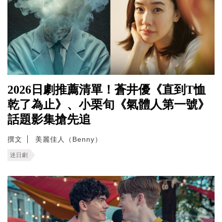
2026日劇推薦清單！蒼井優《直到T恤
乾了為止》、小栗旬《氣體人第一號》
話題影集搶先追
撰文
美麗佳人（Benny）
迷日劇