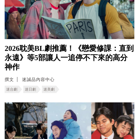
2026耽美BL劇推薦！《戀愛修課：直到
永遠》等5部讓人一追停不下來的高分
神作
撰文
迷誠品內容中心
迷台劇
迷日劇
迷美劇