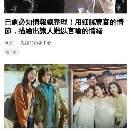
日劇必知情報總整理！用細膩豐富的情
節，描繪出讓人難以言喻的情緒
撰文
迷誠品內容中心
迷日劇