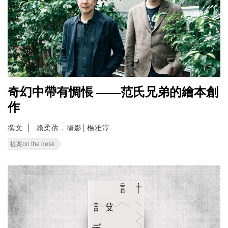
奇幻中帶有惆悵 ——范氏兄弟的繪本創
作
撰文
賴柔蒨．攝影│楊雅淳
提案on the desk