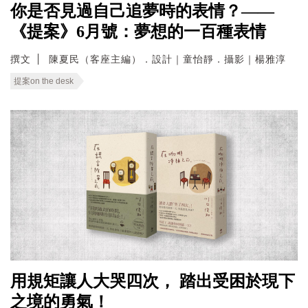
你是否見過自己追夢時的表情？——
《提案》6月號：夢想的一百種表情
撰文
陳夏民（客座主編）．設計｜童怡靜．攝影｜楊雅淳
提案on the desk
用規矩讓人大哭四次， 踏出受困於現下
之境的勇氣！