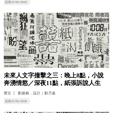
提案on the desk
未來人文字撞擊之三：晚上8點，小說
奔湧情慾／深夜11點，紙張訴說人生
撰文
劉揚銘．設計｜劉乃嘉
提案on the desk