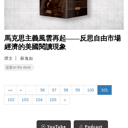
馬克思主義風雲再起——反思自由市場
經濟的美國閱讀現象
撰文
蘇逸如
提案on the desk
««
«
…
96
97
98
99
100
101
102
103
104
105
»