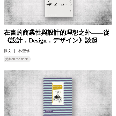
在書的商業性與設計的理想之外——從
《設計．Design．デザイン》談起
撰文
林聖修
提案on the desk