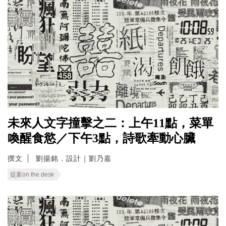
未來人文字撞擊之二：上午11點，菜單
喚醒食慾／下午3點，詩歌牽動心臟
撰文
劉揚銘．設計｜劉乃嘉
提案on the desk