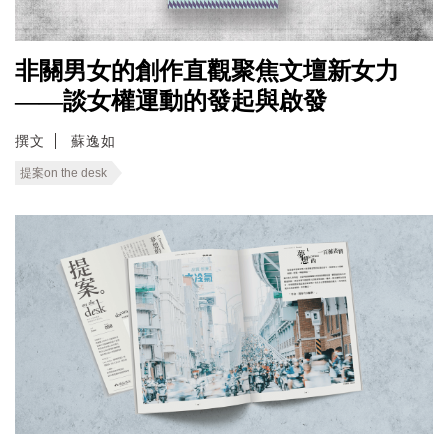
非關男女的創作直觀聚焦文壇新女力
——談女權運動的發起與啟發
撰文
蘇逸如
提案on the desk