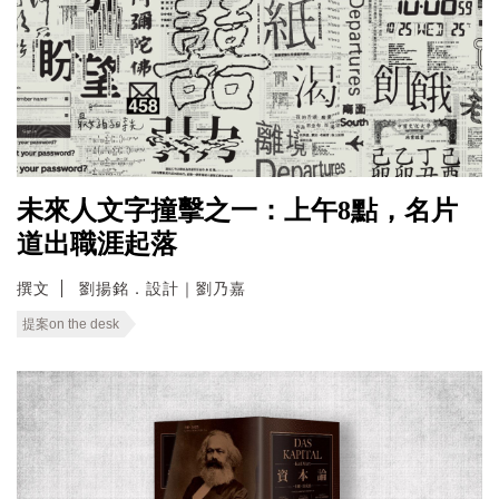
未來人文字撞擊之一：上午8點，名片
道出職涯起落
撰文
劉揚銘．設計｜劉乃嘉
提案on the desk