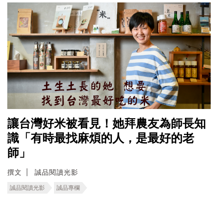
讓台灣好米被看見！她拜農友為師長知
識「有時最找麻煩的人，是最好的老
師」
撰文
誠品閱讀光影
誠品閱讀光影
誠品專欄