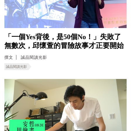
「一個Yes背後，是50個No！」失敗了
無數次，邱懷萱的冒險故事才正要開始
撰文
誠品閱讀光影
誠品閱讀光影