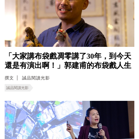
「大家講布袋戲凋零講了30年，到今天
還是有演出啊！」郭建甫的布袋戲人生
撰文
誠品閱讀光影
誠品閱讀光影