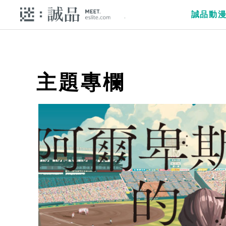
誠品動
主題專欄