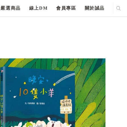
嚴選商品
線上DM
會員專區
關於誠品