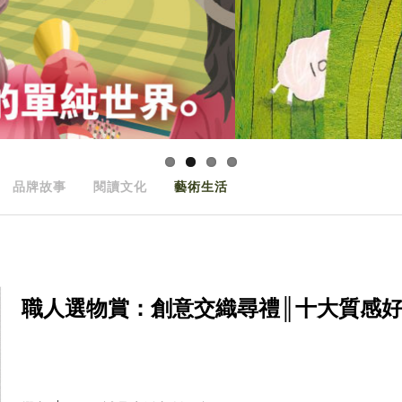
品牌故事
閱讀文化
藝術生活
職人選物賞：創意交織尋禮║十大質感