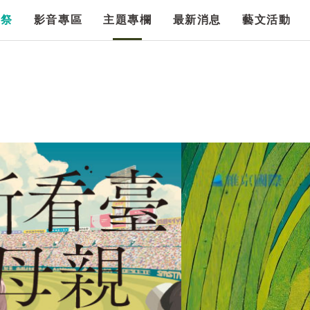
漫祭
影音專區
主題專欄
最新消息
藝文活動