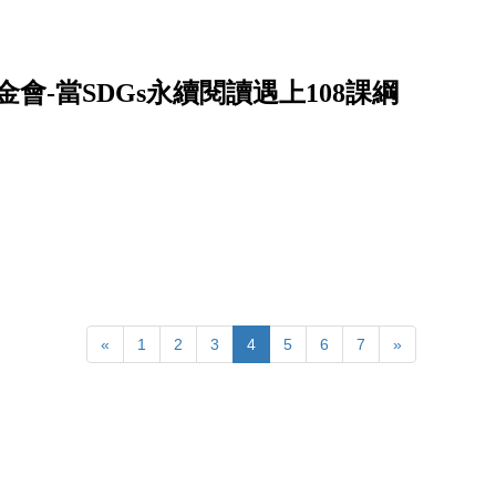
會-當SDGs永續閱讀遇上108課綱
«
1
2
3
4
5
6
7
»