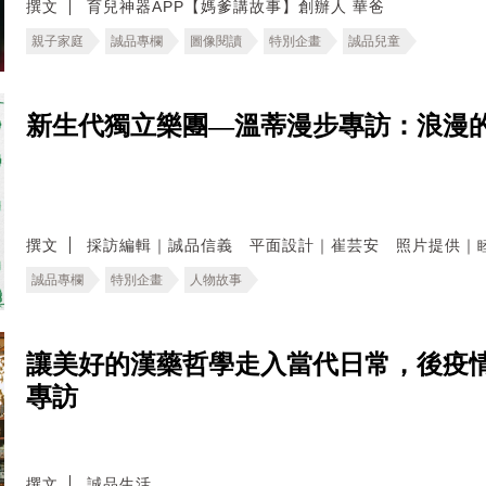
撰文
育兒神器APP【媽爹講故事】創辦人 華爸
親子家庭
誠品專欄
圖像閱讀
特別企畫
誠品兒童
新生代獨立樂團—溫蒂漫步專訪：浪漫
撰文
採訪編輯｜誠品信義 平面設計｜崔芸安 照片提供｜
誠品專欄
特別企畫
人物故事
讓美好的漢藥哲學走入當代日常，後疫
專訪
撰文
誠品生活