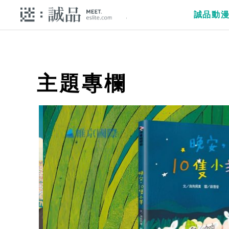
誠品動
主題專欄