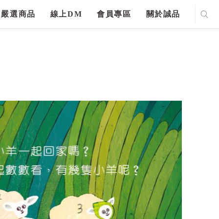
嚴選商品
線上DM
會員專區
關於誠品