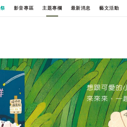
漫祭
影音專區
主題專欄
最新消息
藝文活動