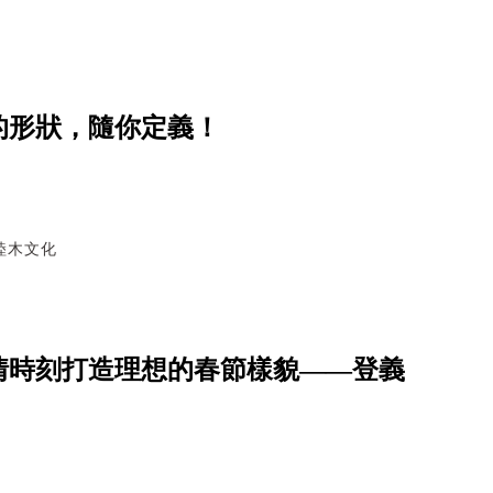
的形狀，隨你定義！
睦木文化
情時刻打造理想的春節樣貌——登義