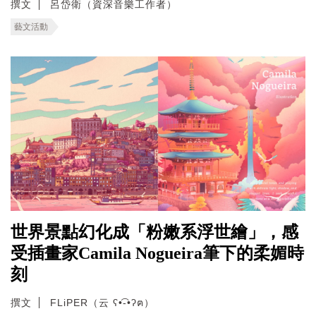
撰文
呂岱衛（資深音樂工作者）
藝文活動
世界景點幻化成「粉嫩系浮世繪」，感
受插畫家Camila Nogueira筆下的柔媚時
刻
撰文
FLiPER（云 ʕ•͡-•ʔฅ）