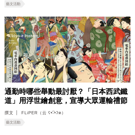
藝文活動
通勤時哪些舉動最討厭？「日本西武鐵
道」用浮世繪創意，宣導大眾運輸禮節
撰文
FLiPER（云 ʕ•͡-•ʔฅ）
藝文活動