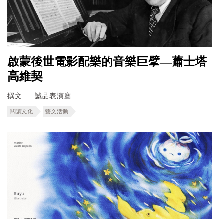
啟蒙後世電影配樂的音樂巨擘—蕭士塔
高維契
撰文
誠品表演廳
閱讀文化
藝文活動