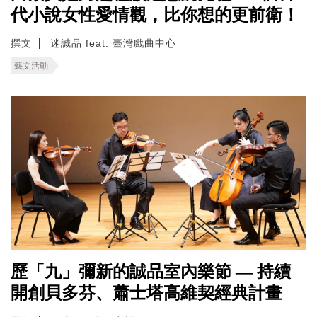
代小說女性愛情觀，比你想的更前衛！
撰文
迷誠品 feat. 臺灣戲曲中心
藝文活動
歷「九」彌新的誠品室內樂節 — 持續
開創貝多芬、蕭士塔高維契經典計畫