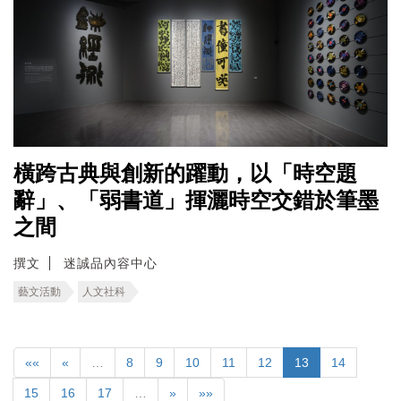
橫跨古典與創新的躍動，以「時空題
辭」、「弱書道」揮灑時空交錯於筆墨
之間
撰文
迷誠品內容中心
藝文活動
人文社科
««
«
…
8
9
10
11
12
13
14
15
16
17
…
»
»»