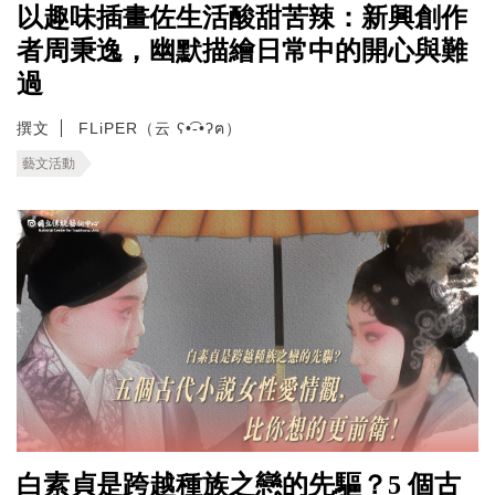
以趣味插畫佐生活酸甜苦辣：新興創作
者周秉逸，幽默描繪日常中的開心與難
過
撰文
FLiPER（云 ʕ•͡-•ʔฅ）
藝文活動
白素貞是跨越種族之戀的先驅？5 個古