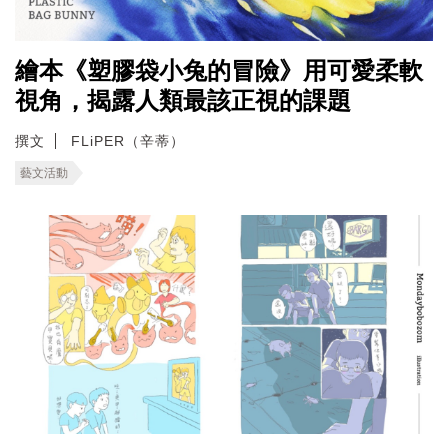
繪本《塑膠袋小兔的冒險》用可愛柔軟
視角，揭露人類最該正視的課題
撰文
FLiPER（辛蒂）
藝文活動