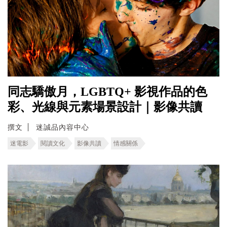
同志驕傲月，LGBTQ+ 影視作品的色
彩、光線與元素場景設計｜影像共讀
撰文
迷誠品內容中心
迷電影
閱讀文化
影像共讀
情感關係