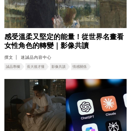
感受溫柔又堅定的能量！從世界名畫看
女性角色的轉變｜影像共讀
撰文
迷誠品內容中心
誠品專欄
長大後才懂
影像共讀
情感關係