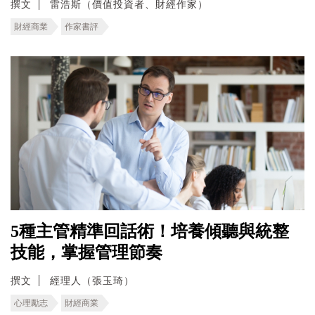
撰文
雷浩斯（價值投資者、財經作家）
財經商業
作家書評
5種主管精準回話術！培養傾聽與統整
技能，掌握管理節奏
撰文
經理人（張玉琦）
心理勵志
財經商業