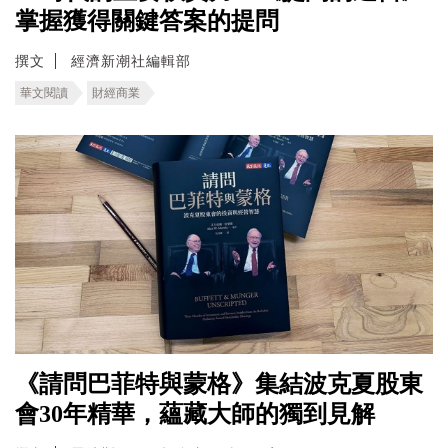
掌握獲得關鍵答案的提問
撰文
經濟新潮社編輯部
華文閱讀
財經商業
《請問巴菲特與蒙格》集結波克夏股東
會30年精華，蘊藏大師的獨到見解