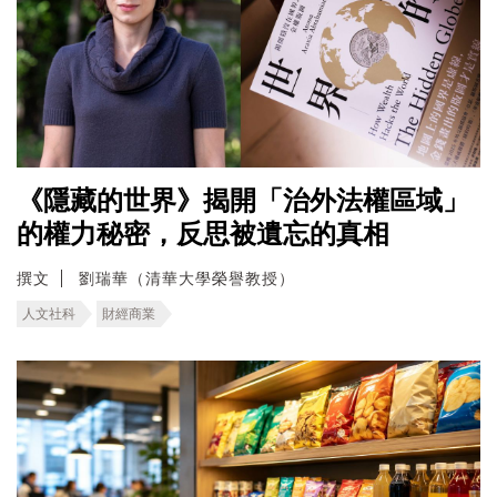
《隱藏的世界》揭開「治外法權區域」
的權力秘密，反思被遺忘的真相
撰文
劉瑞華（清華大學榮譽教授）
人文社科
財經商業