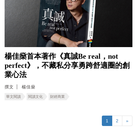
楊佳燊首本著作《真誠Be real，not
perfect》，不藏私分享勇跨舒適圈的創
業心法
撰文
楊佳燊
華文閱讀
閱讀文化
財經商業
1
2
»