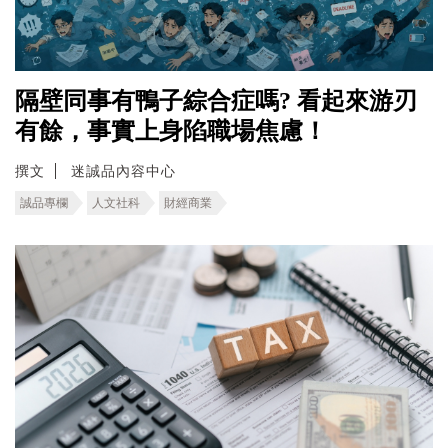
隔壁同事有鴨子綜合症嗎? 看起來游刃
有餘，事實上身陷職場焦慮！
撰文
迷誠品內容中心
誠品專欄
人文社科
財經商業