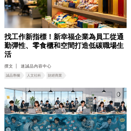
找工作新指標！新幸福企業為員工從通
勤彈性、零食櫃和空間打造低碳職場生
活
撰文
迷誠品內容中心
誠品專欄
人文社科
財經商業