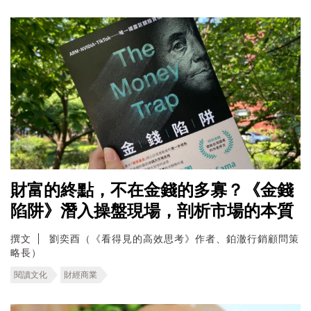
財富的終點，不在金錢的多寡？《金錢
陷阱》潛入操盤現場，剖析市場的本質
撰文
劉奕酉（《看得見的高效思考》作者、鉑澈行銷顧問策
略長）
閱讀文化
財經商業