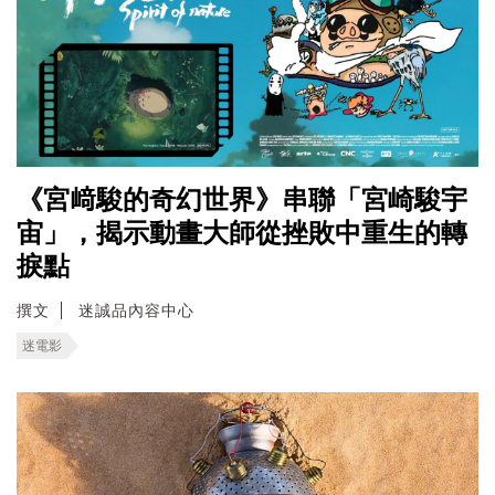
《宮﨑駿的奇幻世界》串聯「宮崎駿宇
宙」，揭示動畫大師從挫敗中重生的轉
捩點
撰文
迷誠品內容中心
迷電影