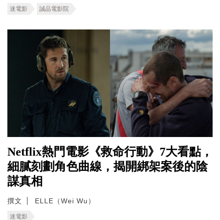
迷電影
誠品電影院
Netflix熱門電影《救命行動》7大看點，
細膩刻劃角色曲線，揭開綁架案後的陰
謀真相
撰文
ELLE（Wei Wu）
迷電影