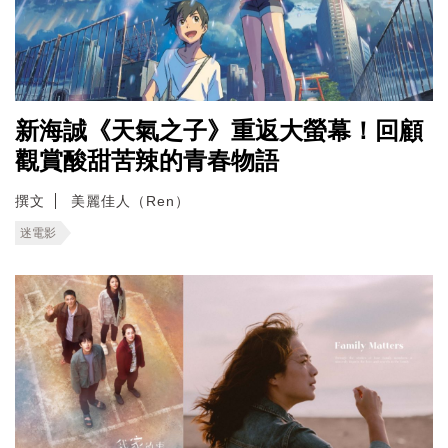
新海誠《天氣之子》重返大螢幕！回顧
觀賞酸甜苦辣的青春物語
撰文
美麗佳人（Ren）
迷電影