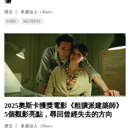
傷
撰文
美麗佳人（Ren）
迷電影
誠品電影院
2025奧斯卡獲獎電影《粗獷派建築師》
5個觀影亮點，尋回曾經失去的方向
撰文
美麗佳人（Ren）