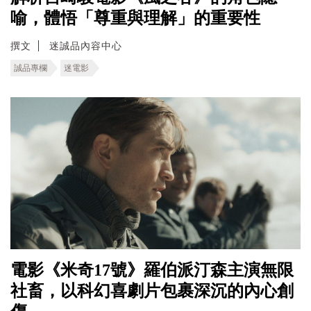
喻，體悟「尊重與理解」的重要性
撰文
迷誠品內容中心
誠品專欄
迷電影
電影《米奇17號》羅伯派汀森主演無限
社畜，以科幻喜劇片包裹深沉的內心創