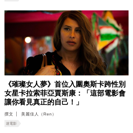
《璀璨女人夢》首位入圍奧斯卡跨性別
女星卡拉索菲亞賈斯康：「這部電影會
讓你看見真正的自己！」
撰文
美麗佳人（Ren）
迷電影