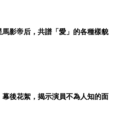
星馬影帝后，共譜「愛」的各種樣貌
》幕後花絮，揭示演員不為人知的面