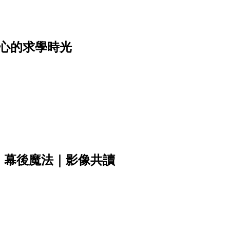
心的求學時光
》幕後魔法｜影像共讀