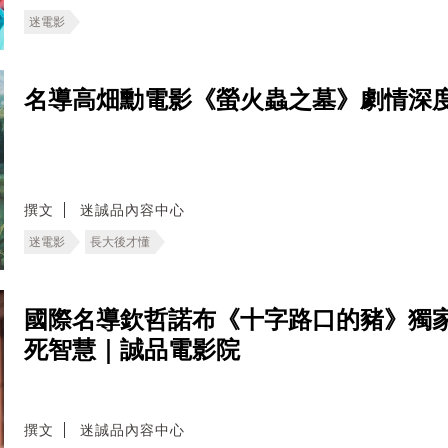
迷電影
名導高畑勳電影《螢火蟲之墓》劇情深
撰文
迷誠品內容中心
迷電影
長大後才懂
國際名導欽哲諾布《十字路口的豬》獨
死智慧｜誠品電影院
撰文
迷誠品內容中心