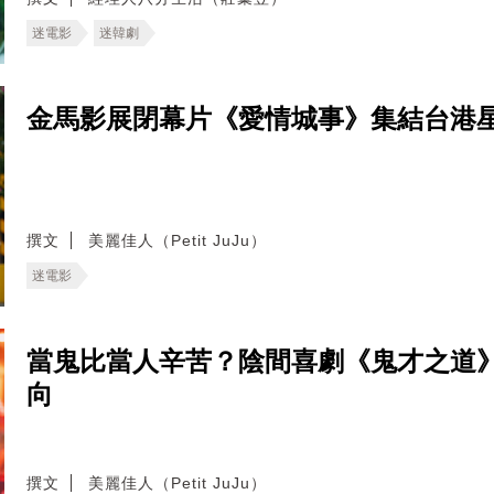
迷電影
迷韓劇
金馬影展閉幕片《愛情城事》集結台港
撰文
美麗佳人（Petit JuJu）
迷電影
當鬼比當人辛苦？陰間喜劇《鬼才之道
向
撰文
美麗佳人（Petit JuJu）