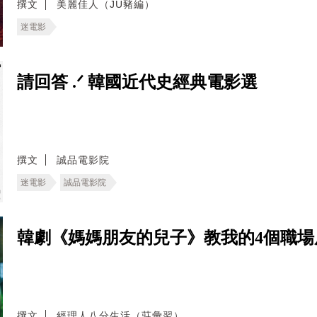
撰文
美麗佳人（JU豬編）
迷電影
請回答 .ᐟ 韓國近代史經典電影選
撰文
誠品電影院
迷電影
誠品電影院
韓劇《媽媽朋友的兒子》教我的4個職
撰文
經理人八分生活（莊彙翌）