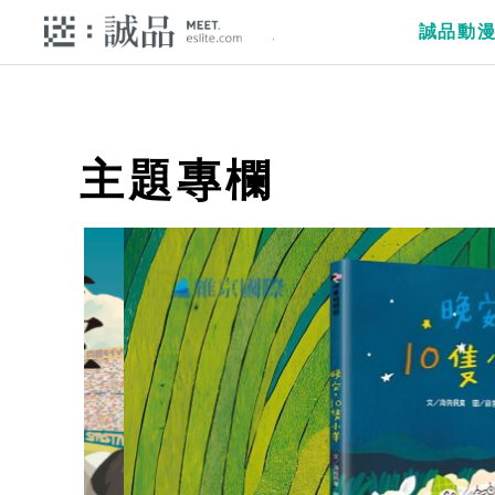
誠品動
主題專欄