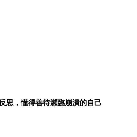
場反思，懂得善待瀕臨崩潰的自己