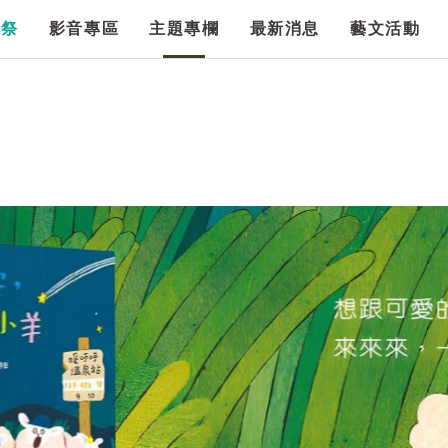
漫祭
影音專區
主題專欄
最新消息
藝文活動