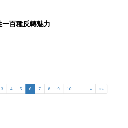
性一百種反轉魅力
3
4
5
6
7
8
9
10
…
»
»»