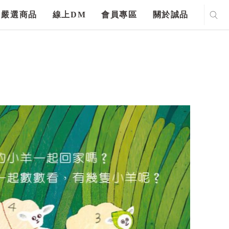
嚴選商品
線上DM
會員專區
關於誠品