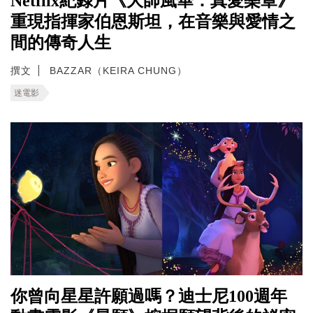
Netflix紀錄片《大師風華：真愛樂章》
重現指揮家伯恩斯坦，在音樂與愛情之
間的傳奇人生
撰文
BAZZAR（KEIRA CHUNG）
迷電影
你曾向星星許願過嗎？迪士尼100週年