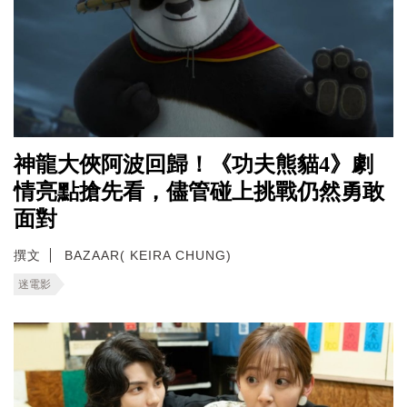
神龍大俠阿波回歸！《功夫熊貓4》劇
情亮點搶先看，儘管碰上挑戰仍然勇敢
面對
撰文
BAZAAR( KEIRA CHUNG)
迷電影