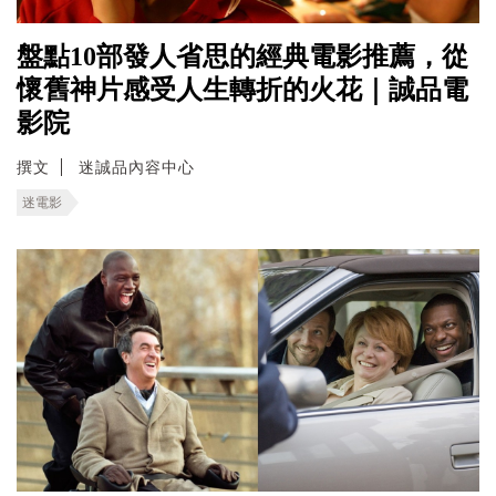
盤點10部發人省思的經典電影推薦，從
懷舊神片感受人生轉折的火花｜誠品電
影院
撰文
迷誠品內容中心
迷電影