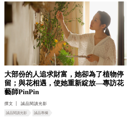
大部份的人追求財富，她卻為了植物停
留；與花相遇，使她重新綻放—專訪花
藝師PinPin
撰文
誠品閱讀光影
誠品閱讀光影
誠品專欄