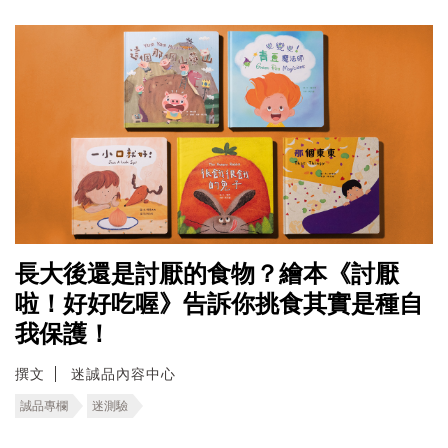
長大後還是討厭的食物？繪本《討厭
啦！好好吃喔》告訴你挑食其實是種自
我保護！
撰文
迷誠品內容中心
誠品專欄
迷測驗