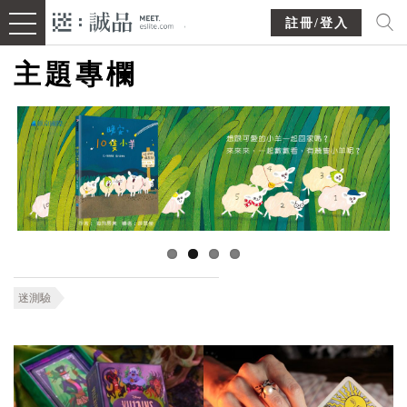
註冊/登入
主題專欄
迷測驗