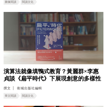
圖像閱讀
閱讀文化
演算法就像填鴨式教育？黃麗群×李惠
貞談《扁平時代》下展現創意的多樣性
撰文
衛城出版社編輯
華文閱讀
閱讀文化