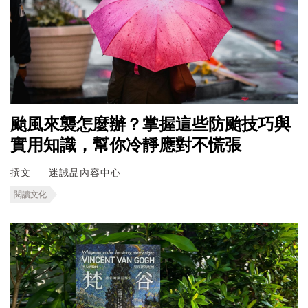
颱風來襲怎麼辦？掌握這些防颱技巧與
實用知識，幫你冷靜應對不慌張
撰文
迷誠品內容中心
閱讀文化