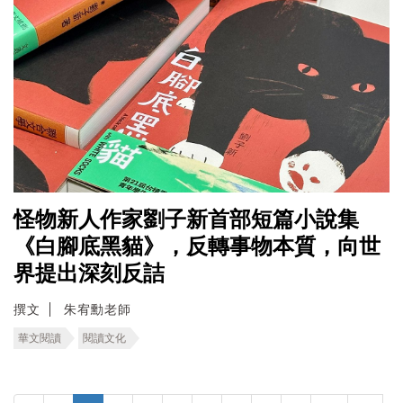
怪物新人作家劉子新首部短篇小說集
《白腳底黑貓》，反轉事物本質，向世
界提出深刻反詰
撰文
朱宥勳老師
華文閱讀
閱讀文化