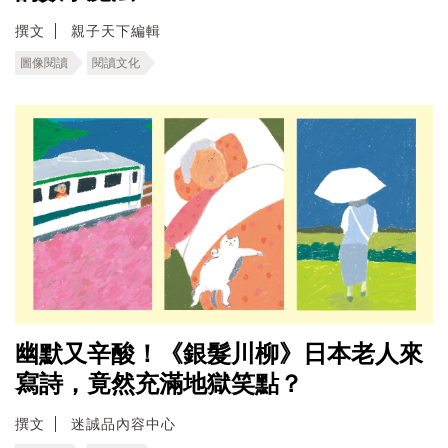
撰文
親子天下編輯
圖像閱讀
閱讀文化
幽默又辛酸！《銀髮川柳》日本老人來
寫詩，竟然充滿地獄笑點？
撰文
迷誠品內容中心