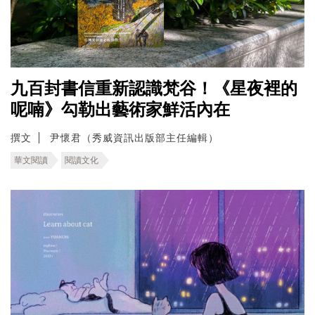
九百封書信重新認識梵谷！《星夜裡的
呢喃》勾勒出藝術家鮮活內在
撰文
尹懷君（秀威資訊出版部主任編輯）
華文閱讀
閱讀文化