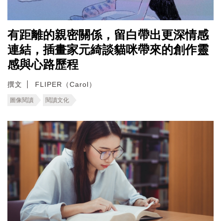
有距離的親密關係，留白帶出更深情感
連結，插畫家元綺談貓咪帶來的創作靈
感與心路歷程
撰文
FLIPER（Carol）
圖像閱讀
閱讀文化