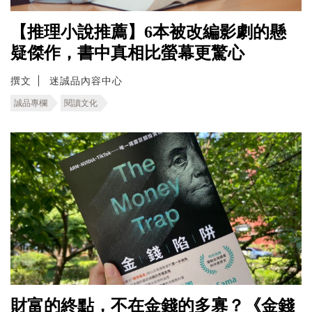
【推理小說推薦】6本被改編影劇的懸
疑傑作，書中真相比螢幕更驚心
撰文
迷誠品內容中心
誠品專欄
閱讀文化
財富的終點，不在金錢的多寡？《金錢