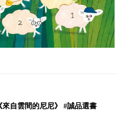
來自雲間的尼尼》 #誠品選書