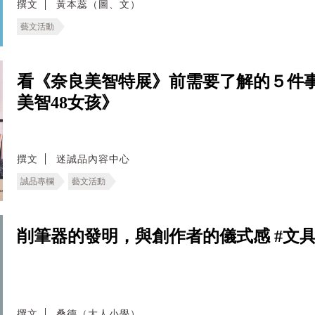
撰文
黃本蕊（圖、文）
藝文活動
看《奈良美智特展》前需要了解的５件
美智48女孩》
撰文
迷誠品內容中心
誠品專欄
藝文活動
削筆器的發明，與創作者的儀式感 #文
撰文
桑德（大人小學）