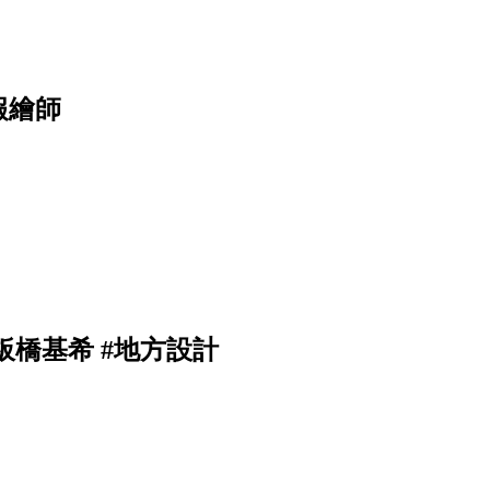
報繪師
橋基希 #地方設計