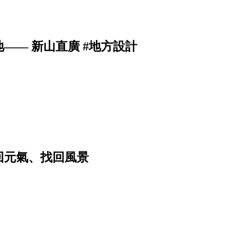
—— 新山直廣 #地方設計
回元氣、找回風景