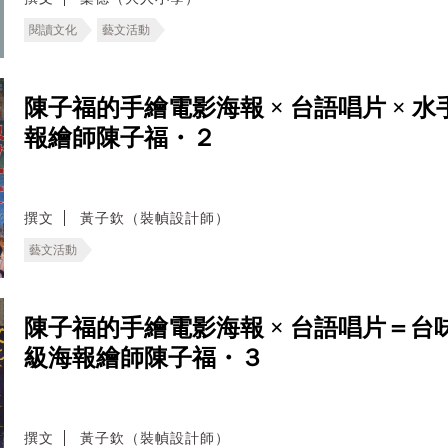
閱讀文化
藝文活動
陳子福的手繪電影海報 × 台語唱片 ×
報繪師陳子福・２
撰文
黃子欽（裝幀設計師）
藝文活動
陳子福的手繪電影海報 × 台語唱片＝
級海報繪師陳子福・３
撰文
黃子欽（裝幀設計師）