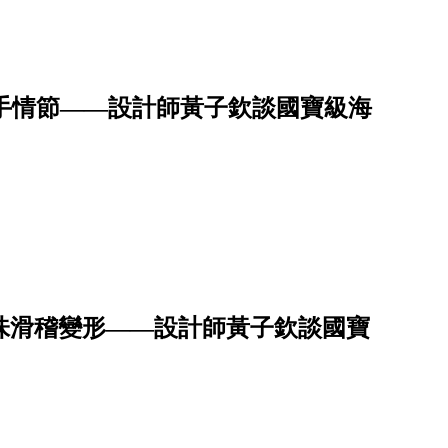
 水手情節——設計師黃子欽談國寶級海
台味滑稽變形——設計師黃子欽談國寶