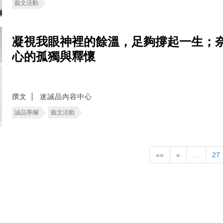
藝文活動
凝視我眼神裡的餘溫，足夠撐起一生；奈
心的孤獨與釋懷
撰文
迷誠品內容中心
誠品專欄
藝文活動
««
«
…
27