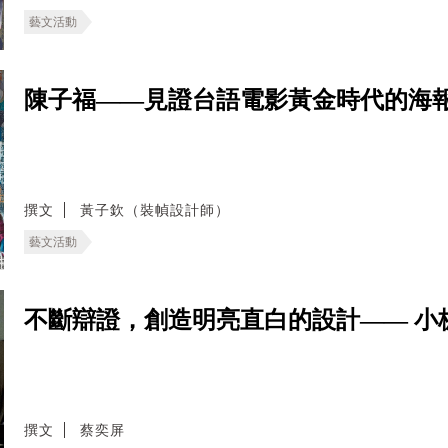
藝文活動
陳子福——見證台語電影黃金時代的海
撰文
黃子欽（裝幀設計師）
藝文活動
不斷辯證，創造明亮直白的設計—— 小板
撰文
蔡奕屏