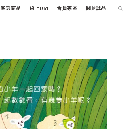
嚴選商品
線上DM
會員專區
關於誠品