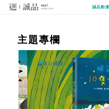
誠品動
主題專欄