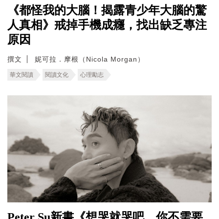
《都怪我的大腦！揭露青少年大腦的驚
人真相》戒掉手機成癮，找出缺乏專注
原因
撰文
妮可拉．摩根（Nicola Morgan）
華文閱讀
閱讀文化
心理勵志
Peter Su新書《想哭就哭吧，你不需要