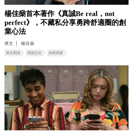
楊佳燊首本著作《真誠Be real，not
perfect》，不藏私分享勇跨舒適圈的創
業心法
撰文
楊佳燊
華文閱讀
閱讀文化
財經商業