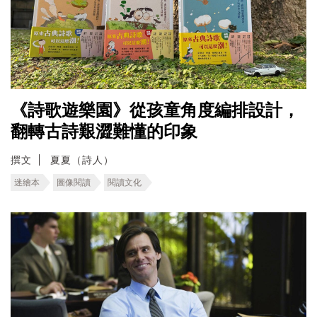
《詩歌遊樂園》從孩童角度編排設計，
翻轉古詩艱澀難懂的印象
撰文
夏夏（詩人）
迷繪本
圖像閱讀
閱讀文化