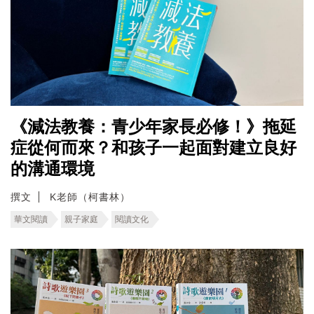
《減法教養：青少年家長必修！》拖延
症從何而來？和孩子一起面對建立良好
的溝通環境
撰文
K老師（柯書林）
華文閱讀
親子家庭
閱讀文化