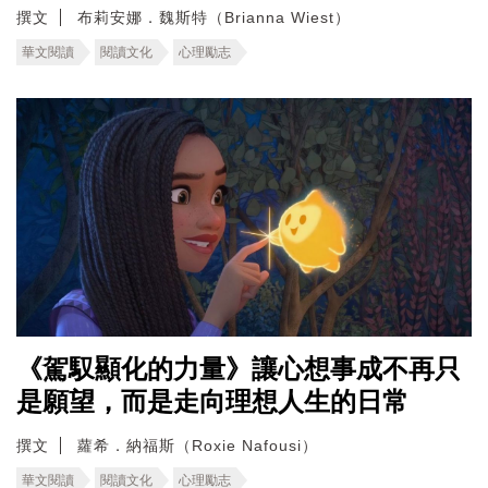
撰文
布莉安娜．魏斯特（Brianna Wiest）
華文閱讀
閱讀文化
心理勵志
《駕馭顯化的力量》讓心想事成不再只
是願望，而是走向理想人生的日常
撰文
蘿希．納福斯（Roxie Nafousi）
華文閱讀
閱讀文化
心理勵志