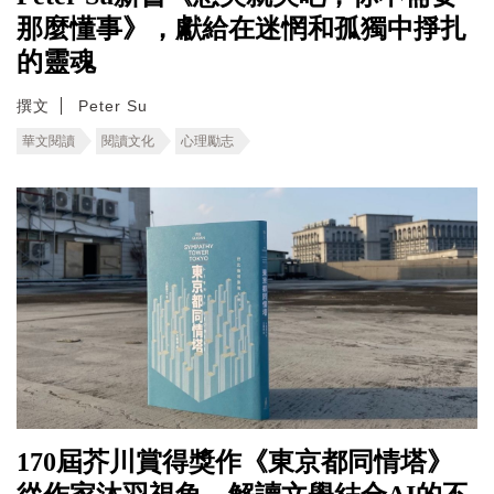
那麼懂事》，獻給在迷惘和孤獨中掙扎
的靈魂
撰文
Peter Su
華文閱讀
閱讀文化
心理勵志
170屆芥川賞得獎作《東京都同情塔》