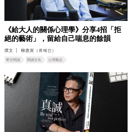
《給大人的關係心理學》分享4招「拒
絕的藝術」，留給自己喘息的餘韻
撰文
柳惠寅（류혜인）
華文閱讀
閱讀文化
心理勵志