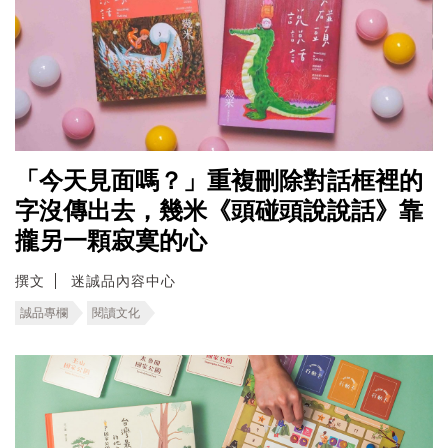
「今天見面嗎？」重複刪除對話框裡的
字沒傳出去，幾米《頭碰頭說說話》靠
攏另一顆寂寞的心
撰文
迷誠品內容中心
誠品專欄
閱讀文化