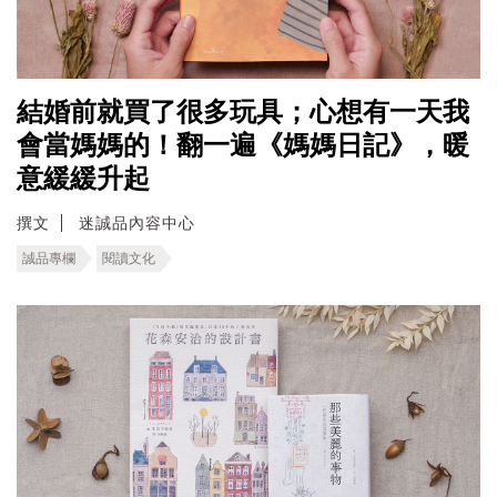
結婚前就買了很多玩具；心想有一天我
會當媽媽的！翻一遍《媽媽日記》，暖
意緩緩升起
撰文
迷誠品內容中心
誠品專欄
閱讀文化