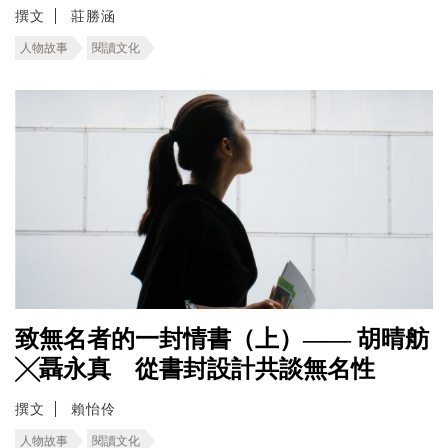
撰文
莊勝涵
人物故事
閱讀文化
致無名者的一封情書（上）—— 胡晴舫
╳聶永真 從書封設計共談無名性
撰文
賴怡伶
人物故事
閱讀文化