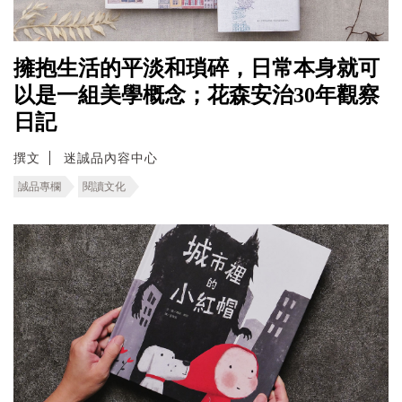
擁抱生活的平淡和瑣碎，日常本身就可
以是一組美學概念；花森安治30年觀察
日記
撰文
迷誠品內容中心
誠品專欄
閱讀文化