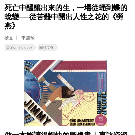
死亡中醞釀出來的生，一場從蛹到蝶的
蛻變──從苦難中開出人性之花的《勞
燕》
撰文
李麗玲
提案on the desk
閱讀文化