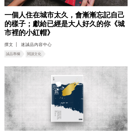
一個人住在城市太久，會漸漸忘記自己
的樣子；獻給已經是大人好久的你《城
市裡的小紅帽》
撰文
迷誠品內容中心
誠品專欄
閱讀文化