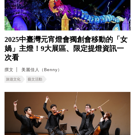
2025中臺灣元宵燈會獨創會移動的「女
媧」主燈！9大展區、限定提燈資訊一
次看
撰文
美麗佳人（Benny）
旅遊文化
藝文活動