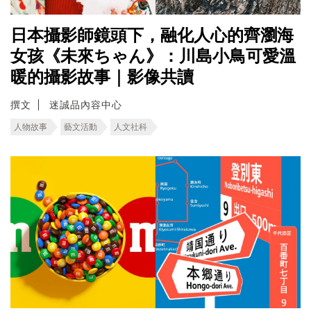
日本攝影師鏡頭下，融化人心的齊瀏海
女孩《未來ちゃん》：川島小鳥可愛溫
暖的攝影故事｜影像共讀
撰文
迷誠品內容中心
人物故事
藝文活動
人文社科