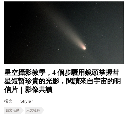
星空攝影教學，4 個步驟用鏡頭掌握彗
星短暫珍貴的光影，閱讀來自宇宙的明
信片｜影像共讀
撰文
Skylar
藝文活動
人文社科