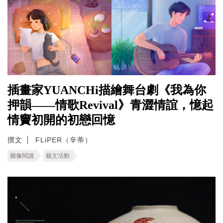
插畫家YUANCHi描繪舞台劇《我為你
押韻——情歌Revival》青澀情誼，憶起
情竇初開的初戀回憶
撰文
FLiPER（辛蒂）
圖像閱讀
藝文活動