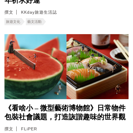
年祈求好運
撰文
KKday旅遊生活誌
旅遊文化
藝文活動
《看啥小 – 微型藝術博物館》日常物件
包裝社會議題，打造詼諧趣味的世界觀
撰文
FLiPER