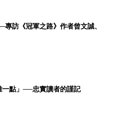
──專訪《冠軍之路》作者曾文誠、
一點」──忠實讀者的謹記