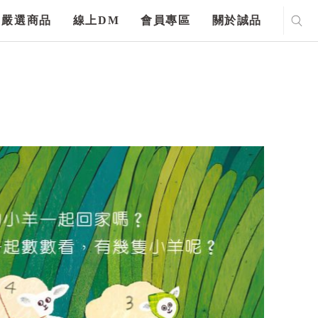
嚴選商品
線上DM
會員專區
關於誠品