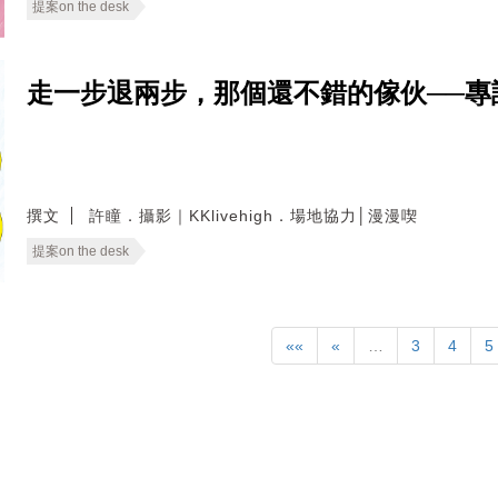
提案on the desk
走一步退兩步，那個還不錯的傢伙──專
撰文
許瞳．攝影｜KKlivehigh．場地協力│漫漫喫
提案on the desk
««
«
…
3
4
5