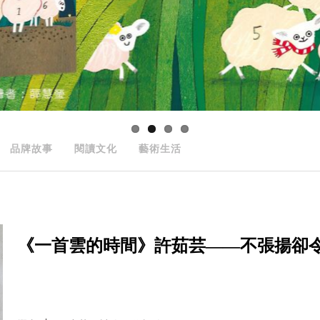
品牌故事
閱讀文化
藝術生活
《一首雲的時間》許茹芸——不張揚卻