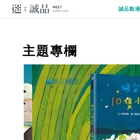
誠品動
主題專欄