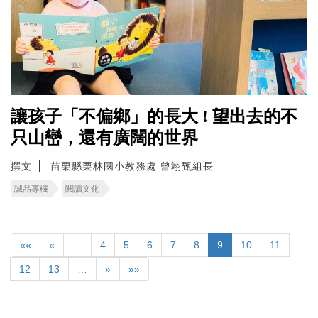
讓孩子「不偏鄉」的長大 ! 望出去的不
只山巒，還有廣闊的世界
撰文
苗栗縣栗林國小教務處 曾翊甄組長
誠品專欄
閱讀文化
««
«
…
4
5
6
7
8
9
10
11
12
13
…
»
»»