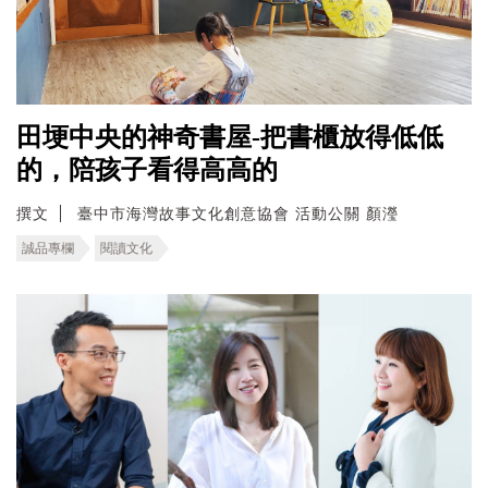
田埂中央的神奇書屋-把書櫃放得低低
的，陪孩子看得高高的
撰文
臺中市海灣故事文化創意協會 活動公關 顏瀅
誠品專欄
閱讀文化