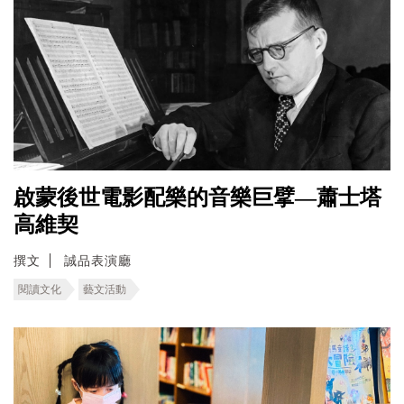
啟蒙後世電影配樂的音樂巨擘—蕭士塔
高維契
撰文
誠品表演廳
閱讀文化
藝文活動