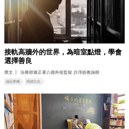
接軌高牆外的世界，為暗室點燈，學會
選擇善良
撰文
法務部矯正署八德外役監獄 許淳皓教誨師
誠品專欄
閱讀文化