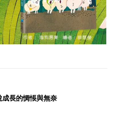
說成長的惆悵與無奈