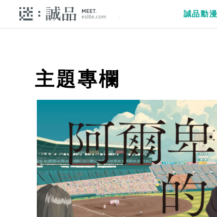
誠品動
主題專欄