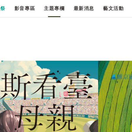
漫祭
影音專區
主題專欄
最新消息
藝文活動