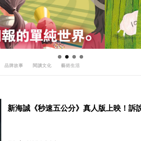
品牌故事
閱讀文化
藝術生活
新海誠《秒速五公分》真人版上映！訴