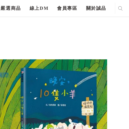
嚴選商品
線上DM
會員專區
關於誠品