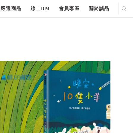
嚴選商品
線上DM
會員專區
關於誠品