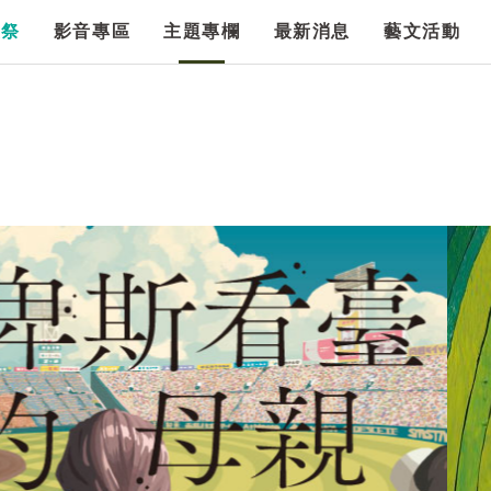
漫祭
影音專區
主題專欄
最新消息
藝文活動