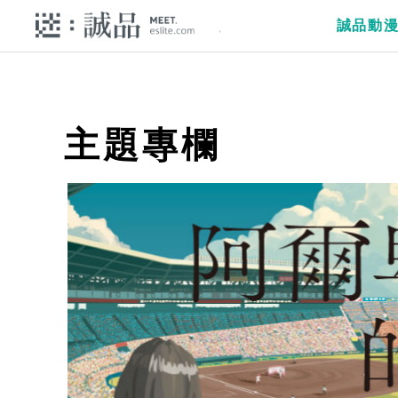
誠品動
主題專欄