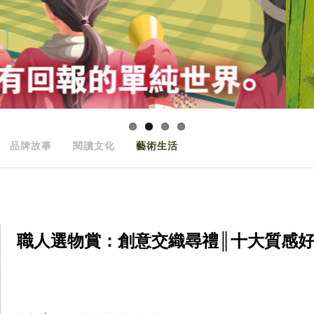
品牌故事
閱讀文化
藝術生活
職人選物賞：創意交織尋禮║十大質感