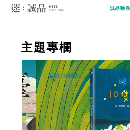
誠品動
主題專欄