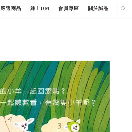
嚴選商品
線上DM
會員專區
關於誠品