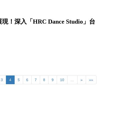
入「HRC Dance Studio」台
3
4
5
6
7
8
9
10
…
»
»»