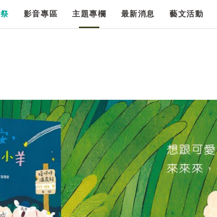
漫祭
影音專區
主題專欄
最新消息
藝文活動