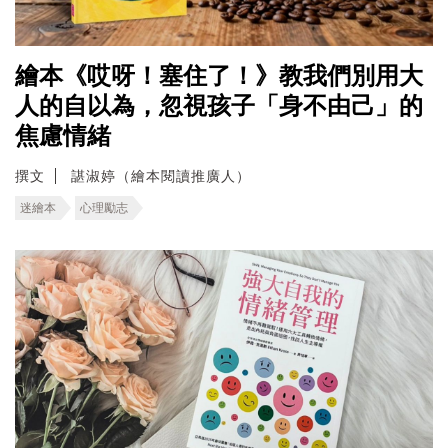
繪本《哎呀！塞住了！》教我們別用大
人的自以為，忽視孩子「身不由己」的
焦慮情緒
撰文
諶淑婷（繪本閱讀推廣人）
迷繪本
心理勵志