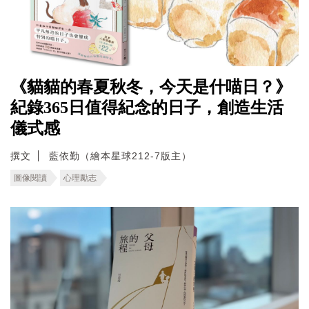
《貓貓的春夏秋冬，今天是什喵日？》
紀錄365日值得紀念的日子，創造生活
儀式感
撰文
藍依勤（繪本星球212-7版主）
圖像閱讀
心理勵志