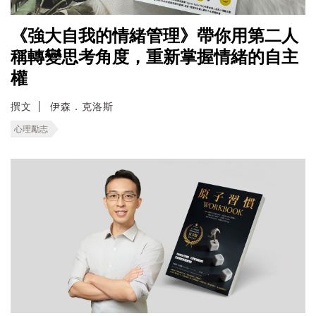
《強大自我的情緒管理》帶你用第二人
稱轉變思考角度，重新掌握情緒的自主
權
撰文
伊森．克洛斯
心理勵志