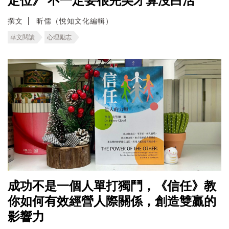
定位》 不一定要很完美才算沒白活
撰文
昕儒（悅知文化編輯）
華文閱讀
心理勵志
成功不是一個人單打獨鬥，《信任》教
你如何有效經營人際關係，創造雙贏的
影響力