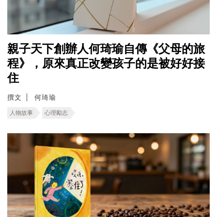
親子天下創辦人何琦瑜自傳《父母的旅
程》，原來真正改變孩子的是被好好接
住
撰文
何琦瑜
人物故事
心理勵志