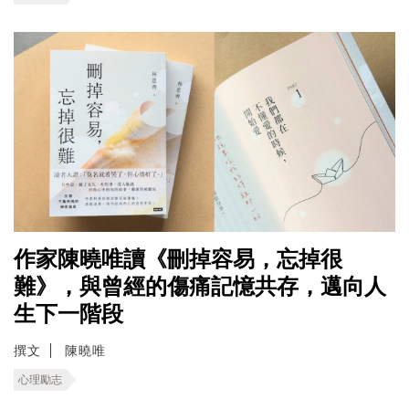
作家陳曉唯讀《刪掉容易，忘掉很
難》，與曾經的傷痛記憶共存，邁向人
生下一階段
撰文
陳曉唯
心理勵志