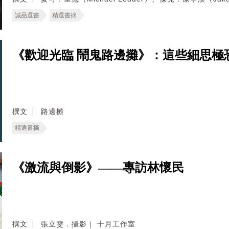
誠品選書
精選書摘
《歡迎光臨 鬧鬼路邊攤》：這些細思極
撰文
路邊攤
精選書摘
《激流與倒影》——專訪林懷民
撰文
張立雯．攝影｜ 十月工作室