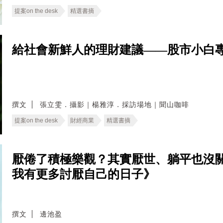
提案on the desk
精選書摘
給社會新鮮人的理財建議——股市小白
撰文
張立雯．攝影｜楊雅淳．採訪場地｜聞山咖啡
提案on the desk
財經商業
精選書摘
厭倦了積極樂觀？其實厭世、躺平也沒關
我有更多討厭自己的日子》
撰文
邊池盈