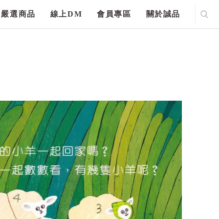
嚴選商品
線上DM
會員專區
關於誠品