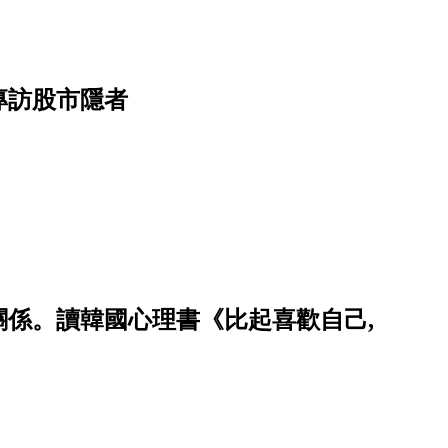
專訪股市隱者
係。讀韓國心理書《比起喜歡自己,