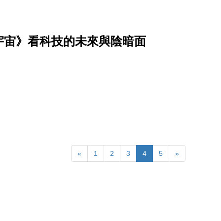
宇宙》看科技的未來與陰暗面
«
1
2
3
4
5
»