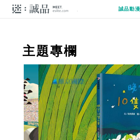
誠品動
主題專欄