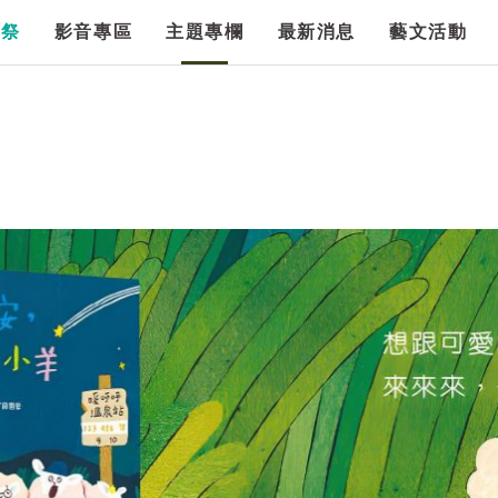
漫祭
影音專區
主題專欄
最新消息
藝文活動