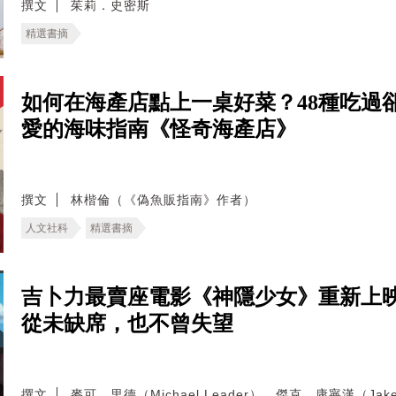
撰文
茱莉．史密斯
精選書摘
如何在海產店點上一桌好菜？48種吃過
愛的海味指南《怪奇海產店》
撰文
林楷倫（《偽魚販指南》作者）
人文社科
精選書摘
吉卜力最賣座電影《神隱少女》重新上
從未缺席，也不曾失望
撰文
麥可．里德（Michael Leader）、傑克．康寧漢（Jake 