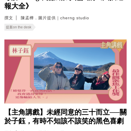
報大全》
撰文
陳孟樺．圖片提供｜cherng studio
提案on the desk
【主角講戲】未經同意的三十而立──關
於子鈺，有時不知該不該笑的黑色喜劇