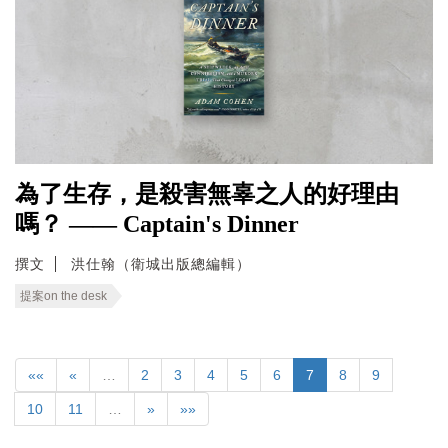
為了生存，是殺害無辜之人的好理由
嗎？ —— Captain's Dinner
撰文
洪仕翰（衛城出版總編輯）
提案on the desk
««
«
…
2
3
4
5
6
7
8
9
10
11
…
»
»»