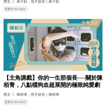
撰文
林子鈺．照片提供｜林子鈺
提案on the desk
【主角講戲】你的一生那個長──關於陳
栢青，八點檔狗血超展開的極致純愛劇
撰文
陳栢青．照片提供｜陳栢青
提案on the desk