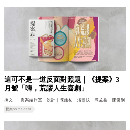
這可不是一道反面對照題｜《提案》3
月號「嗨，荒謬人生喜劇」
撰文
提案編輯室．設計｜陳廷祐．潘珈汶．陳孟鑫．陳俊綱
提案on the desk