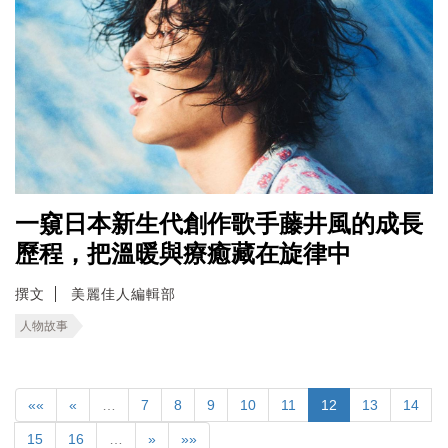
一窺日本新生代創作歌手藤井風的成長
歷程，把溫暖與療癒藏在旋律中
撰文
美麗佳人編輯部
人物故事
««
«
…
7
8
9
10
11
12
13
14
15
16
…
»
»»