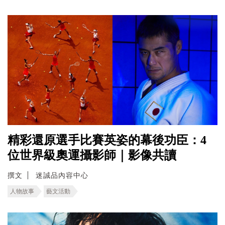
精彩還原選手比賽英姿的幕後功臣：4
位世界級奧運攝影師｜影像共讀
撰文
迷誠品內容中心
人物故事
藝文活動