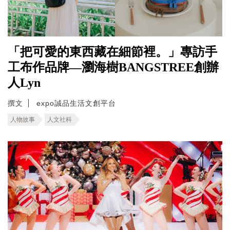
「把可愛的東西藏在細節裡。」專訪手
工布作品牌—瀏海樹BANGSTREE創辦
人Lyn
撰文
expo誠品生活文創平台
人物故事
人文社科