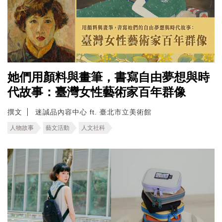
她們用顏料與畫筆，書寫自由夢想與時
代故事：臺灣女性藝術家百年群像
撰文
迷誠品內容中心 ft. 臺北市立美術館
人物故事
藝文活動
人文社科